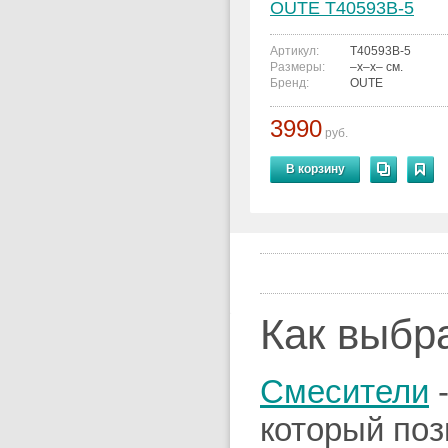
OUTE T40593B-5
Артикул:
T40593B-5
Размеры:
–x–x– см.
Бренд:
OUTE
3990
руб.
В корзину
Как выбр
Смесители
-
который поз