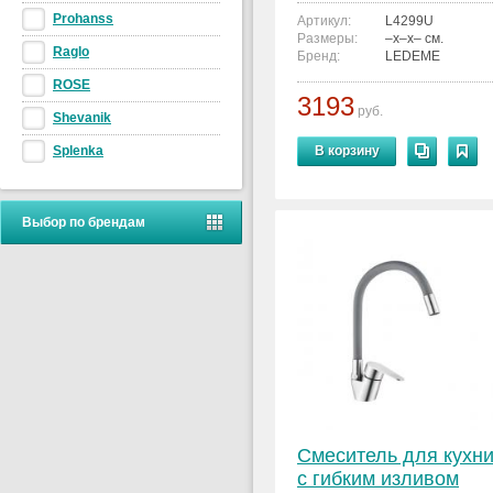
Prohanss
Артикул:
L4299U
Размеры:
–x–x– см.
Raglo
Бренд:
LEDEME
ROSE
3193
руб.
Shevanik
Splenka
В корзину
Выбор по брендам
Смеситель для кухн
с гибким изливом