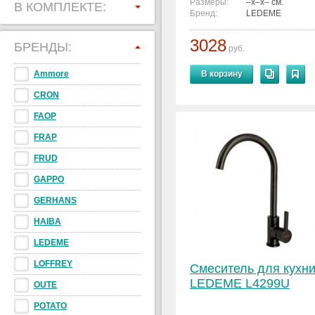
Размеры:
–x–x– см.
В КОМПЛЕКТЕ:
Бренд:
LEDEME
3028
БРЕНДЫ:
руб.
Ammore
В корзину
CRON
FAOP
FRAP
FRUD
GAPPO
GERHANS
HAIBA
LEDEME
LOFFREY
Смеситель для кухн
LEDEME L4299U
OUTE
POTATO