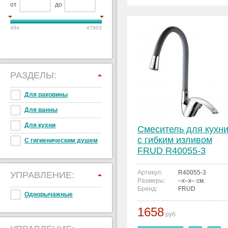
от
до
494
47903
РАЗДЕЛЫ:
Для раковины
Для ванны
Для кухни
Смеситель для кухн
с гибким изливом
С гигиеническим душем
FRUD R40055-3
Артикул:
R40055-3
УПРАВЛЕНИЕ:
Размеры:
–x–x– см.
Бренд:
FRUD
Однорычажные
1658
руб.