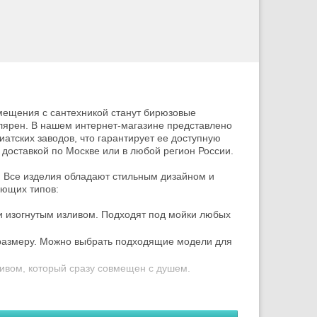
мещения с сантехникой станут бирюзовые
улярен. В нашем интернет-магазине представлено
тских заводов, что гарантирует ее доступную
 доставкой по Москве или в любой регион России.
 Все изделия обладают стильным дизайном и
ющих типов:
и изогнутым изливом. Подходят под мойки любых
 размеру. Можно выбрать подходящие модели для
ливом, который сразу совмещен с душем.
с двумя вентилями. Оба типа имеют свои
анной
в разделе, бирюзовые смесители