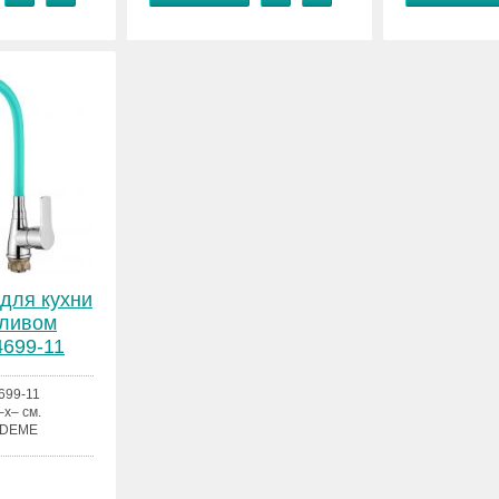
для кухни
зливом
699-11
699-11
–x– см.
EDEME