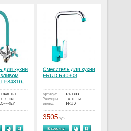
ь для кухни
Смеситель для кухни
изливом
FRUD R40303
LF84810-
LF84810-11
Артикул:
R40303
–x–x– см.
Размеры:
–x–x– см.
LOFFREY
Бренд:
FRUD
3505
руб.
В корзину