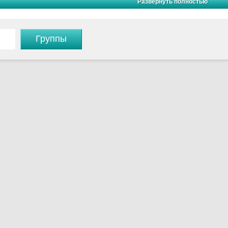
я из силумина, латуни и нержавеющей стали. Все эти варианты на
Развернуть полностью
зовый смеситель по выгодной цене
Группы
редлагаем лучшие цены на смесители бирюзового цена, но также д
ничными продажами. Стоимость нашей продукции самая низкая на 
 понравившееся модели и оформляйте заказ в удобное вам время.