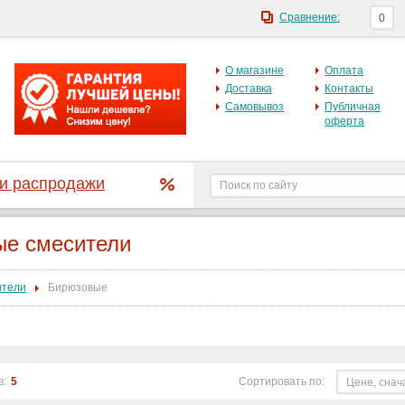
Сравнение:
0
О магазине
Оплата
Доставка
Контакты
Самовывоз
Публичная
оферта
 и распродажи
е смесители
ители
Бирюзовые
в:
5
Сортировать по:
Цене, снач