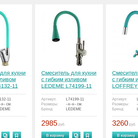
для кухни
Смеситель для кухни
Смесител
зливом
с гибким изливом
с гибким 
132-11
LEDEME L74199-11
LOFFREY 
11
132-11
Артикул:
L74199-11
Артикул:
–x– см.
Размеры:
–x–x– см.
Размеры:
EDEME
Бренд:
LEDEME
Бренд:
2985
3260
руб.
руб.
В корзину
В корзину