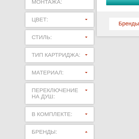
изготавливаютс
МОНТАЖА:
Купите бирю
ЦВЕТ:
Бренды
Мы не только п
оптовыми и роз
нас. Выбирайте
СТИЛЬ:
ТИП КАРТРИДЖА:
МАТЕРИАЛ:
ПЕРЕКЛЮЧЕНИЕ
НА ДУШ:
В КОМПЛЕКТЕ:
БРЕНДЫ: