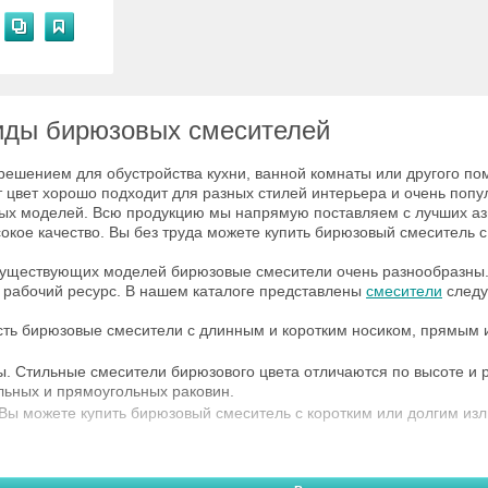
иды бирюзовых смесителей
ешением для обустройства кухни, ванной комнаты или другого по
т цвет хорошо подходит для разных стилей интерьера и очень поп
ых моделей. Всю продукцию мы напрямую поставляем с лучших азиа
сокое качество. Вы без труда можете купить бирюзовый смеситель с
существующих моделей бирюзовые смесители очень разнообразны.
рабочий ресурс. В нашем каталоге представлены
смесители
следу
Есть бирюзовые смесители с длинным и коротким носиком, прямым 
ы. Стильные смесители бирюзового цвета отличаются по высоте и
льных и прямоугольных раковин.
 Вы можете купить бирюзовый смеситель с коротким или долгим из
ным особенностям бирюзовые смесители бывают однорычажными и 
находят самое широкое применение. Как и другая
сантехника для в