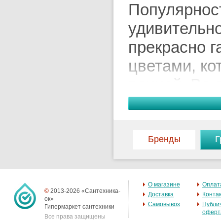
Популярност
удивительно
прекрасно 
цветами, к
ванной. Во-
неприхотлив
загрязнения
поверхности
Бренды
Г
немного вре
порядок.
О магазине
Оплат
©
2013-2026 «Сантехника-
Доставка
Конта
ок»
Самовывоз
Публи
Гипермаркет сантехники
Благодаря и
оферт
Все права защищены