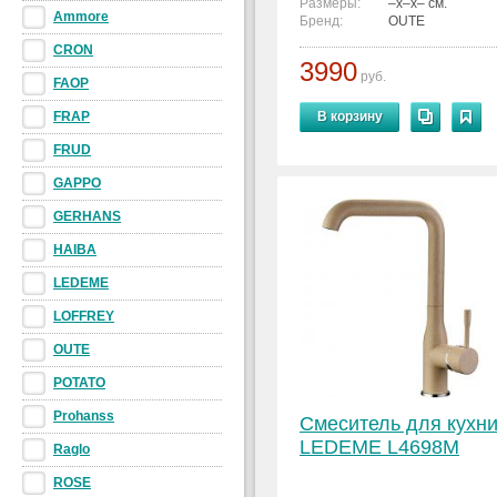
Размеры:
–x–x– см.
Ammore
Бренд:
OUTE
CRON
3990
руб.
FAOP
FRAP
В корзину
FRUD
GAPPO
GERHANS
HAIBA
LEDEME
LOFFREY
OUTE
POTATO
Prohanss
Смеситель для кухн
LEDEME L4698M
Raglo
ROSE