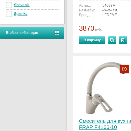
Shevanik
Артикул:
L4698M
Размеры:
–x–x– см.
Splenka
Бренд:
LEDEME
3870
руб.
Выбор по брендам
В корзину
Смеситель для кухн
FRAP F4166-10