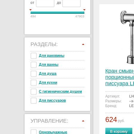
от
до
494
47903
РАЗДЕЛЫ:
Для раковины
Для ванны
Кран смыв
Для душа
порционны
Для кухни
писсуара 
LH506
С гигиеническим душем
Артикул:
LH
Для писсуаров
Размеры:
–x
Бренд:
L
624
УПРАВЛЕНИЕ:
руб.
В корзину
Однорычажные