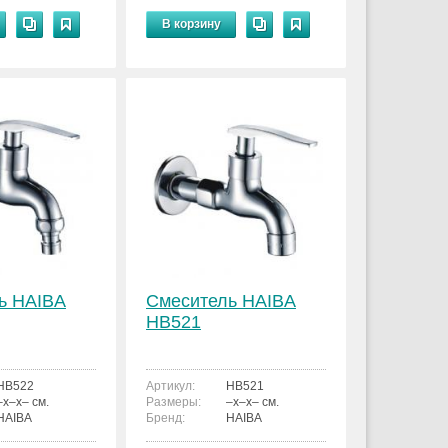
В корзину
ь HAIBA
Смеситель HAIBA
HB521
HB522
Артикул:
HB521
–x–x– см.
Размеры:
–x–x– см.
HAIBA
Бренд:
HAIBA