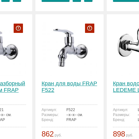
разборный
Кран для воды FRAP
Кран вод
ом FRAP
F522
LEDEME L
21
Артикул:
F522
Артикул:
–x– см.
Размеры:
–x–x– см.
Размеры:
AP
Бренд:
FRAP
Бренд:
862
898
руб.
руб.