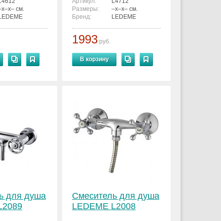
L4612
Артикул:
L4712
–x–x– см.
Размеры:
–x–x– см.
LEDEME
Бренд:
LEDEME
1993
руб.
В корзину
ь для душа
Смеситель для душа
L2089
LEDEME L2008