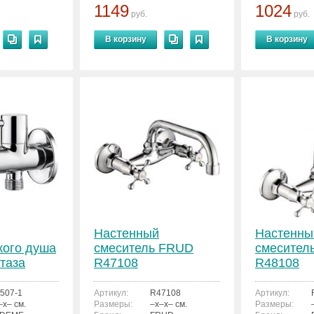
1149
1024
руб.
руб.
В корзину
В корзину
Настенный
Настенны
кого душа
смеситель FRUD
смесител
итаза
R47108
R48108
507-1
507-1
Артикул:
R47108
Артикул:
–x– см.
Размеры:
–x–x– см.
Размеры: