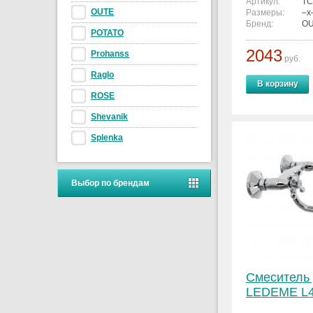
Артикул:
TC
OUTE
Размеры:
–x
Бренд:
O
POTATO
2043
Prohanss
руб.
Raglo
В корзину
ROSE
Shevanik
Splenka
Выбор по брендам
Смеситель 
LEDEME L