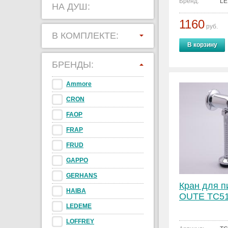
Бренд:
L
НА ДУШ:
1160
руб.
В КОМПЛЕКТЕ:
В корзину
БРЕНДЫ:
Ammore
CRON
FAOP
FRAP
FRUD
GAPPO
GERHANS
Кран для п
HAIBA
OUTE TC5
LEDEME
LOFFREY