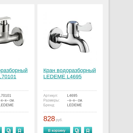
оразборный
Кран водоразборный
L70101
LEDEME L4695
L70101
Артикул:
L4695
–x–x– см.
Размеры:
–x–x– см.
LEDEME
Бренд:
LEDEME
828
руб.
В корзину