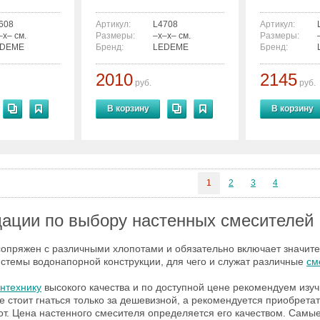
608
Артикул:
L4708
Артикул:
–x– см.
Размеры:
–x–x– см.
Размеры:
EDEME
Бренд:
LEDEME
Бренд:
2010
2145
руб.
руб.
В корзину
В корзину
1
2
3
4
ации по выбору настенных смесителей
опряжен с различными хлопотами и обязательно включает значите
стемы водонапорной конструкции, для чего и служат различные
см
антехнику
высокого качества и по доступной цене рекомендуем изуч
е стоит гнаться только за дешевизной, а рекомендуется приобрета
от. Цена настенного смесителя определяется его качеством. Сам