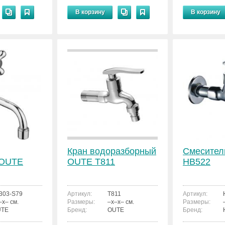
В корзину
В корзину
Кран водоразборный
Смесител
 OUTE
OUTE T811
HB522
303-S79
Артикул:
T811
Артикул:
–x– см.
Размеры:
–x–x– см.
Размеры:
UTE
Бренд:
OUTE
Бренд: