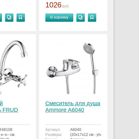
1026
руб.
В корзину
й
Смеситель для душа
ь FRUD
Ammore А6040
R48108
Артикул:
А6040
–x–x– см.
Размеры:
(20x17x12 см - упаковка)