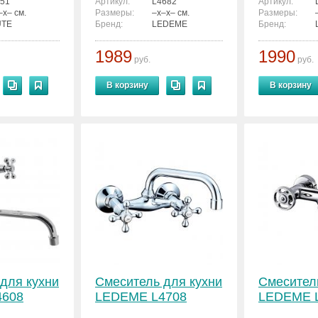
51
Артикул:
L4682
Артикул:
–x– см.
Размеры:
–x–x– см.
Размеры:
UTE
Бренд:
LEDEME
Бренд:
1989
1990
руб.
руб.
В корзину
В корзину
для кухни
Смеситель для кухни
Смесител
4608
LEDEME L4708
LEDEME 