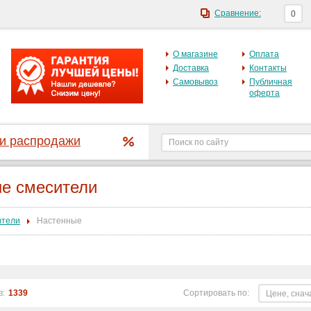
Сравнение:
0
О магазине
Оплата
Доставка
Контакты
Самовывоз
Публичная
оферта
 и распродажи
е смесители
ители
Настенные
в:
1339
Сортировать по:
Цене, снач