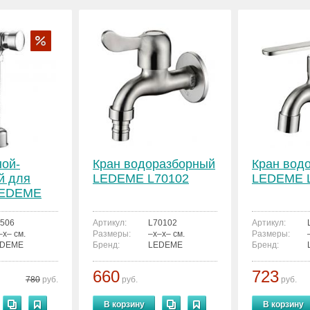
ной-
Кран водоразборный
Кран вод
й для
LEDEME L70102
LEDEME 
LEDEME
506
Артикул:
L70102
Артикул:
–x– см.
Размеры:
–x–x– см.
Размеры:
EDEME
Бренд:
LEDEME
Бренд:
660
723
780
руб.
руб.
руб.
В корзину
В корзину