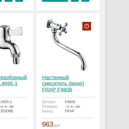
оразборный
Настенный
4695-1
смеситель (моно)
FRAP F4808
L4695-1
Артикул:
F4808
–x–x– см.
Размеры:
–x–x– см.
LEDEME
Бренд:
FRAP
963
руб.