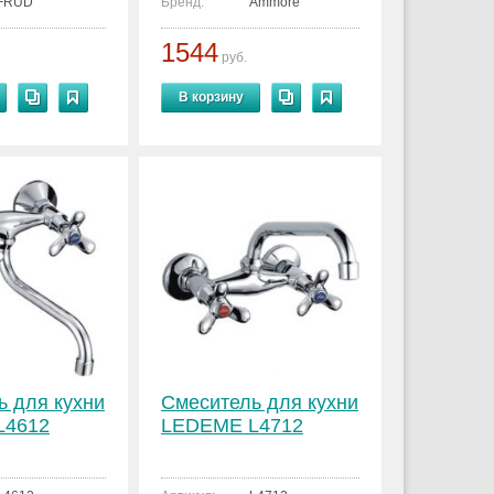
FRUD
Бренд:
Ammore
1544
руб.
В корзину
ь для кухни
Смеситель для кухни
L4612
LEDEME L4712