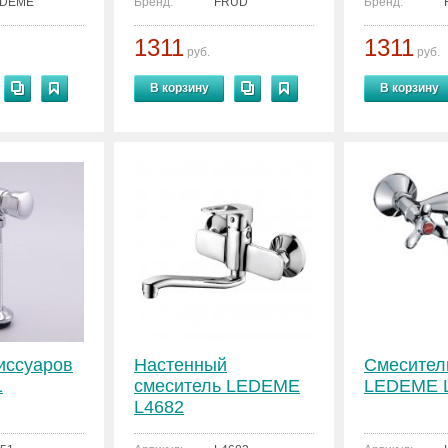
EDEME
Бренд:
FRUD
Бренд:
1311
1311
руб.
руб.
В корзину
В корзину
иссуаров
Настенный
Смесител
1
смеситель LEDEME
LEDEME 
L4682