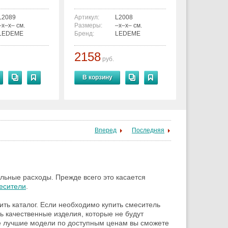
L2089
Артикул:
L2008
–x–x– см.
Размеры:
–x–x– см.
LEDEME
Бренд:
LEDEME
2158
руб.
В корзину
Вперед
Последняя
льные расходы. Прежде всего это касается
есители
.
ить каталог. Если необходимо купить смеситель
ть качественные изделия, которые не будут
ые лучшие модели по доступным ценам вы сможете