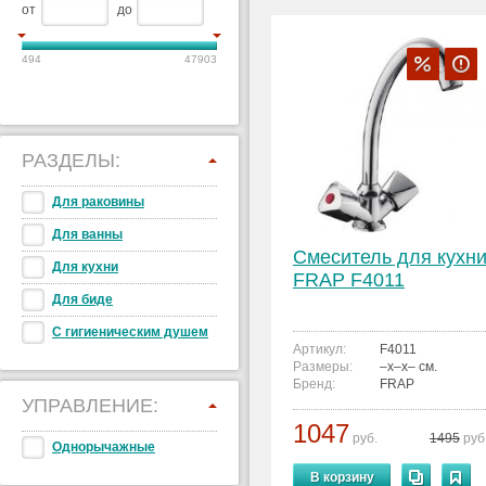
от
до
494
47903
РАЗДЕЛЫ:
Для раковины
Для ванны
Смеситель для кухн
Для кухни
FRAP F4011
Для биде
С гигиеническим душем
Артикул:
F4011
Размеры:
–x–x– см.
Бренд:
FRAP
УПРАВЛЕНИЕ:
1047
руб.
1495
руб
Однорычажные
В корзину