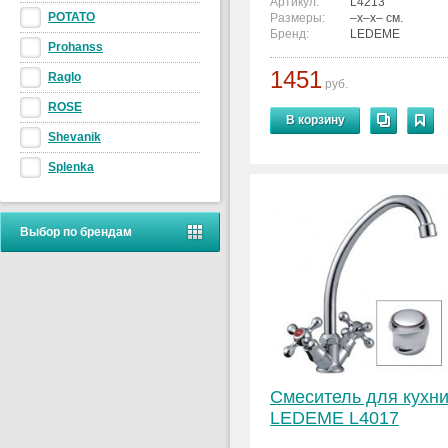
Артикул:
L4213
POTATO
Размеры:
–x–x– см.
Бренд:
LEDEME
Prohanss
1451
Raglo
руб.
ROSE
В корзину
Shevanik
Splenka
Выбор по брендам
Смеситель для кухн
LEDEME L4017