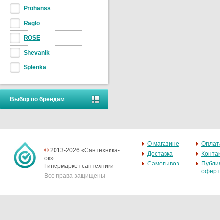
Prohanss
Raglo
ROSE
Shevanik
Splenka
Выбор по брендам
О магазине
Оплат
©
2013-2026 «Сантехника-
Доставка
Конта
ок»
Самовывоз
Публи
Гипермаркет сантехники
оферт
Все права защищены