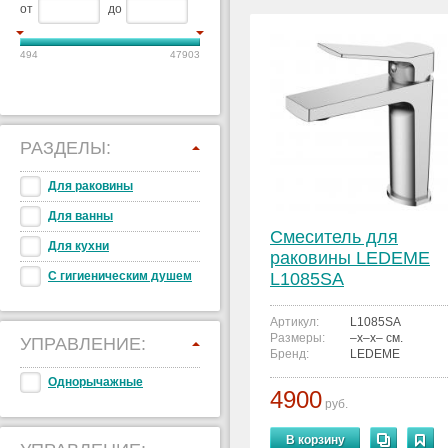
от
до
494
47903
РАЗДЕЛЫ:
Для раковины
Для ванны
Смеситель для
Для кухни
раковины LEDEME
С гигиеническим душем
L1085SA
Артикул:
L1085SA
Размеры:
–x–x– см.
УПРАВЛЕНИЕ:
Бренд:
LEDEME
Однорычажные
4900
руб.
В корзину