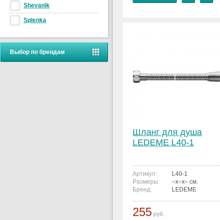
Shevanik
Splenka
Выбор по брендам
Шланг для душа
LEDEME L40-1
Артикул:
L40-1
Размеры:
–x–x– см.
Бренд:
LEDEME
255
руб.