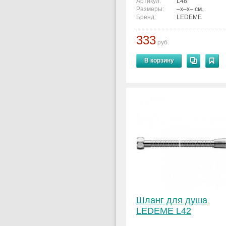
Артикул:
L48
Размеры:
–x–x– см.
Бренд:
LEDEME
333
руб.
В корзину
Шланг для душа
LEDEME L42