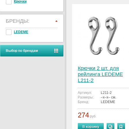
Крючки
БРЕНДЫ:
LEDEME
Выбор по брендам
Крючки 2 шт. для
рейлинга LEDEME
L211-2
Артикул:
L211-2
Размеры:
–x–x– см.
Бренд:
LEDEME
274
руб.
В корзину