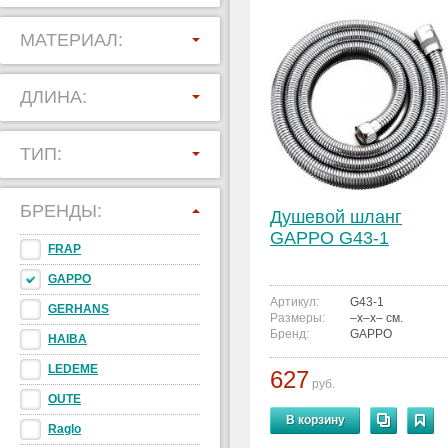
МАТЕРИАЛ:
ДЛИНА:
ТИП:
БРЕНДЫ:
Душевой шланг
GAPPO G43-1
FRAP
GAPPO
Артикул:
G43-1
GERHANS
Размеры:
–x–x– см.
Бренд:
GAPPO
HAIBA
LEDEME
627
руб.
OUTE
В корзину
Raglo