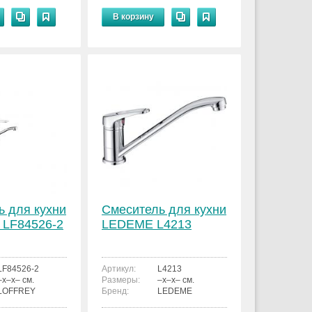
В корзину
ь для кухни
Смеситель для кухни
LF84526-2
LEDEME L4213
LF84526-2
Артикул:
L4213
–x–x– см.
Размеры:
–x–x– см.
LOFFREY
Бренд:
LEDEME