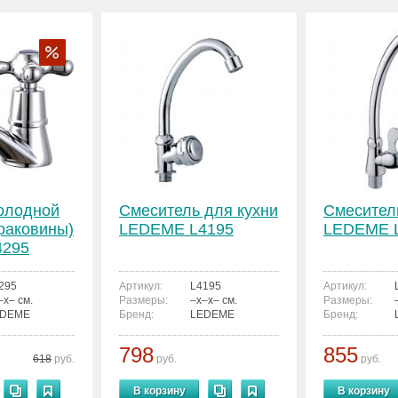
олодной
Смеситель для кухни
Смесител
раковины)
LEDEME L4195
LEDEME 
4295
295
Артикул:
L4195
Артикул:
–x– см.
Размеры:
–x–x– см.
Размеры:
EDEME
Бренд:
LEDEME
Бренд:
798
855
618
руб.
руб.
руб.
В корзину
В корзину