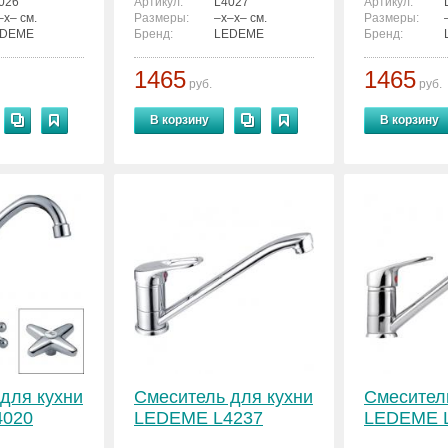
026
Артикул:
L4027
Артикул:
–x– см.
Размеры:
–x–x– см.
Размеры:
EDEME
Бренд:
LEDEME
Бренд:
1465
1465
руб.
руб.
В корзину
В корзину
для кухни
Смеситель для кухни
Смесител
4020
LEDEME L4237
LEDEME 