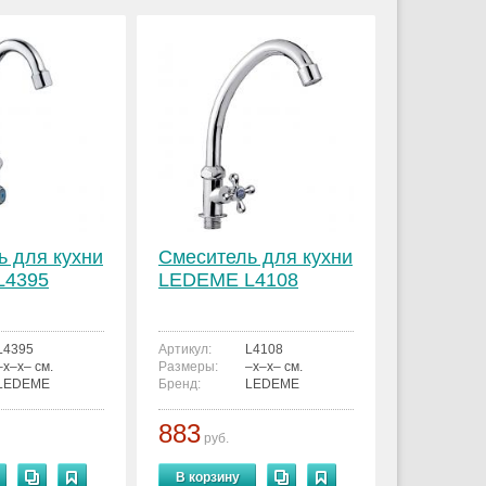
ь для кухни
Смеситель для кухни
L4395
LEDEME L4108
L4395
Артикул:
L4108
–x–x– см.
Размеры:
–x–x– см.
LEDEME
Бренд:
LEDEME
883
руб.
В корзину