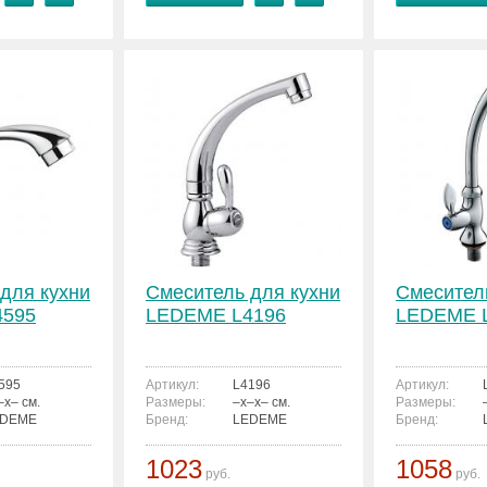
для кухни
Смеситель для кухни
Смесител
4595
LEDEME L4196
LEDEME 
595
Артикул:
L4196
Артикул:
–x– см.
Размеры:
–x–x– см.
Размеры:
EDEME
Бренд:
LEDEME
Бренд:
1023
1058
руб.
руб.