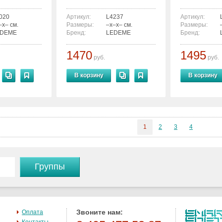
020
Артикул:
L4237
Артикул:
–x– см.
Размеры:
–x–x– см.
Размеры:
EDEME
Бренд:
LEDEME
Бренд:
1470
1495
руб.
руб.
В корзину
В корзину
1
2
3
4
Группы
Звоните нам:
Оплата