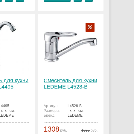
ь для кухни
Смеситель для кухни
L4495
LEDEME L4528-B
L4495
Артикул:
L4528-B
–x–x– см.
Размеры:
–x–x– см.
LEDEME
Бренд:
LEDEME
1308
руб.
1635
руб.