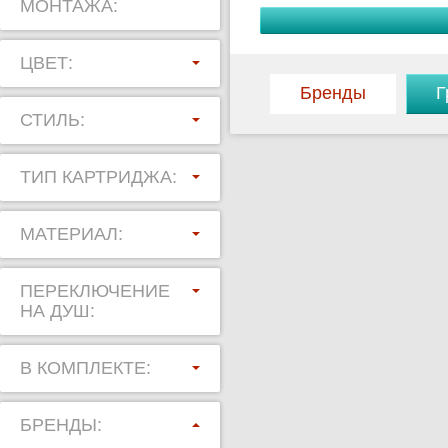
МОНТАЖА:
покупателей
смесителей 
ЦВЕТ:
Бренды
Г
Как выбра
СТИЛЬ:
мойки?
ТИП КАРТРИДЖА:
Для того чт
МАТЕРИАЛ:
гранит, нуж
Например, к
ПЕРЕКЛЮЧЕНИЕ
НА ДУШ:
часто будет
установлен 
В КОМПЛЕКТЕ:
предпочтите
БРЕНДЫ:
необходима 