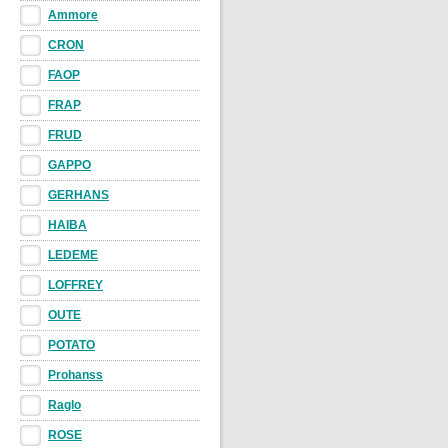
Ammore
потому как 
CRON
вписываться
FAOP
не портить 
FRAP
FRUD
GAPPO
Безупречно 
GERHANS
превосходн
HAIBA
ванной
, так
LEDEME
комнате!
LOFFREY
OUTE
POTATO
Смесители
в
Prohanss
китайский п
Raglo
ROSE
является о