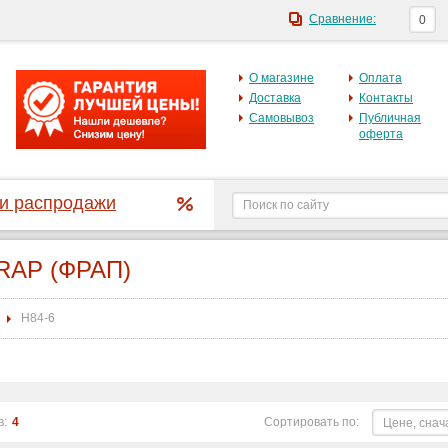
Сравнение:
0
О магазине
Оплата
Доставка
Контакты
Самовывоз
Публичная
оферта
 и распродажи
RAP (ФРАП)
H84-6
в:
4
Сортировать по:
Цене, снач