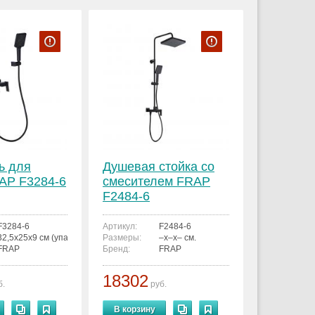
ь для
Душевая стойка со
AP F3284-6
смесителем FRAP
F2484-6
F3284-6
Артикул:
F2484-6
32,5x25x9 см (упаковка)
Размеры:
–x–x– см.
FRAP
Бренд:
FRAP
18302
б.
руб.
В корзину