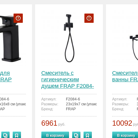
 для
Смеситель с
Смесител
FRAP
гигиеническим
ванны FR
душем FRAP F2084-
6
084-6
Артикул:
F2084-6
Артикул:
x16x8 см (упаковка)
Размеры:
23x19x7 см (упаковка)
Размеры:
AP
Бренд:
FRAP
Бренд:
6961
10092
руб.
ру
В корзину
В корзину