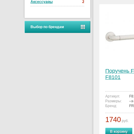
Аксессуары
2
Выбор по брендам
Поручень 
F8101
Артикул:
F8
Размеры:
–x
Бренд:
FR
1740
руб.
В корзину