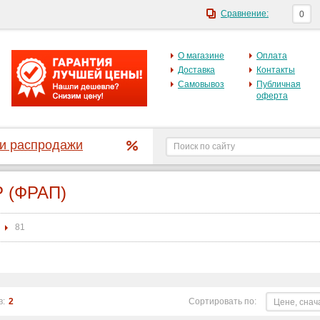
Сравнение:
0
О магазине
Оплата
Доставка
Контакты
Самовывоз
Публичная
оферта
 и распродажи
 (ФРАП)
81
в:
2
Сортировать по:
Цене, снач