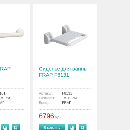
FRAP
Сиденье для ванны
FRAP F8131
101
Артикул:
F8131
–x– см.
Размеры:
–x–x– см.
AP
Бренд:
FRAP
6796
руб.
В корзину