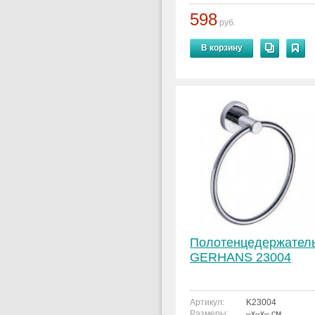
598
руб.
В корзину
Полотенцедержател
GERHANS 23004
Артикул:
K23004
Размеры:
–x–x– см.