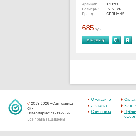
Артикул:
K40206
Размеры:
–x–x– см.
Бренд:
GERHANS
685
руб.
В корзину
О магазине
Оплат
©
2013-2026 «Сантехника-
Доставка
Конта
ок»
Самовывоз
Публи
Гипермаркет сантехники
оферт
Все права защищены