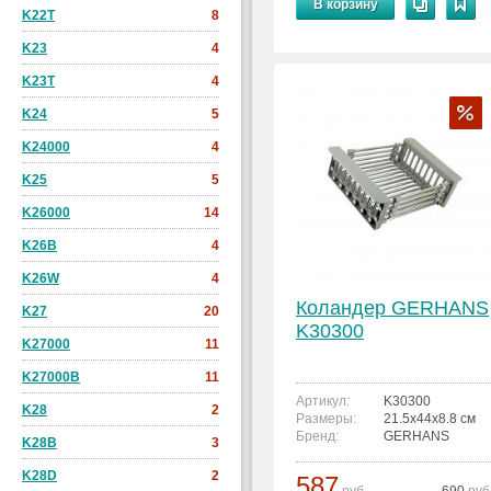
В корзину
K22T
8
K23
4
K23T
4
K24
5
K24000
4
K25
5
K26000
14
K26B
4
K26W
4
Коландер GERHANS
K27
20
K30300
K27000
11
K27000B
11
Артикул:
K30300
K28
2
Размеры:
21.5x44x8.8 см
Бренд:
GERHANS
K28B
3
K28D
2
587