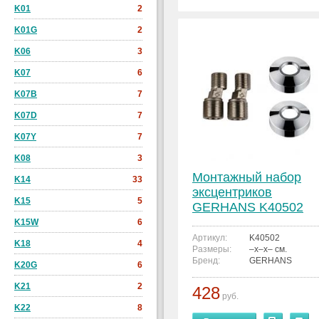
K01
2
K01G
2
K06
3
K07
6
K07B
7
K07D
7
K07Y
7
K08
3
Монтажный набор
K14
33
эксцентриков
K15
5
GERHANS K40502
K15W
6
Артикул:
K40502
K18
4
Размеры:
–x–x– см.
Бренд:
GERHANS
K20G
6
K21
2
428
руб.
K22
8