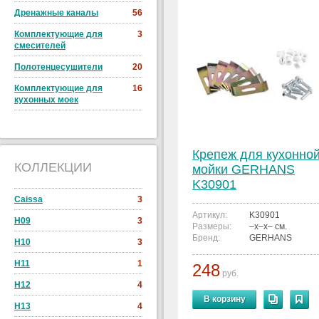
Дренажные каналы
56
Комплектующие для
3
смесителей
Полотенцесушители
20
Комплектующие для
16
кухонных моек
Крепеж для кухонно
КОЛЛЕКЦИИ
мойки GERHANS
K30901
Caissa
3
Артикул:
K30901
H09
3
Размеры:
–x–x– см.
Бренд:
GERHANS
H10
3
H11
1
248
руб.
H12
4
В корзину
H13
4