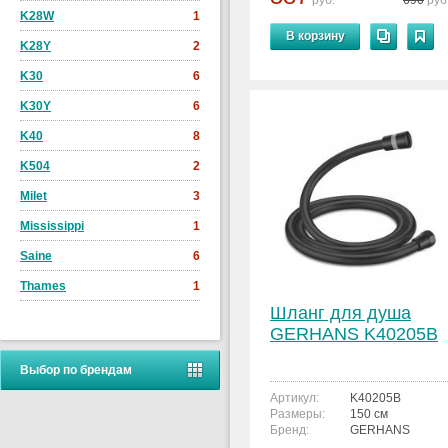
руб.
690
руб
K28W
1
В корзину
K28Y
2
K30
6
K30Y
6
K40
8
K504
2
Milet
3
Mississippi
1
Saine
6
Thames
1
Шланг для душа
GERHANS K40205B
Выбор по брендам
Артикул:
K40205B
Размеры:
150 см
Бренд:
GERHANS