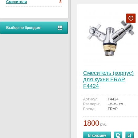
Смесители
8
Выбор по брендам
Смеситель (корпус)
для кухни FRAP
F4424
Артикул:
F4424
Размеры:
–x–x– см.
Бренд:
FRAP
1800
руб.
В корзину