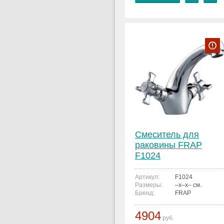
Смеситель для
раковины FRAP
F1024
Артикул:
F1024
Размеры:
–x–x– см.
Бренд:
FRAP
4904
руб.