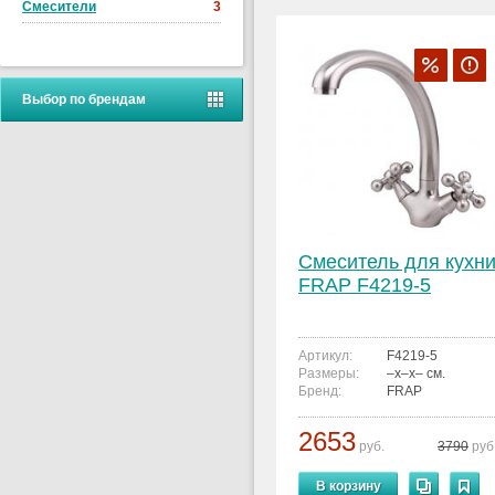
Смесители
3
Выбор по брендам
Смеситель для кухн
FRAP F4219-5
Артикул:
F4219-5
Размеры:
–x–x– см.
Бренд:
FRAP
2653
руб.
3790
руб
В корзину