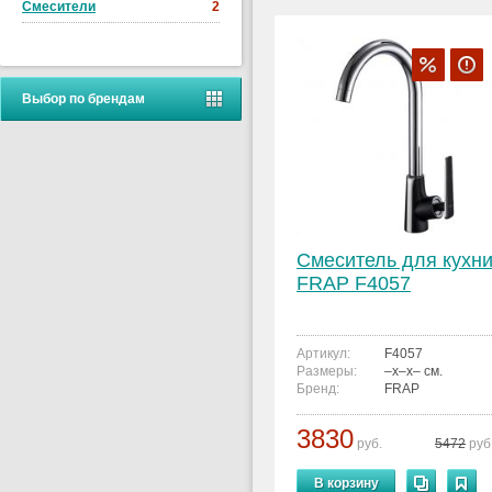
Смесители
2
Выбор по брендам
Смеситель для кухн
FRAP F4057
Артикул:
F4057
Размеры:
–x–x– см.
Бренд:
FRAP
3830
руб.
5472
руб
В корзину