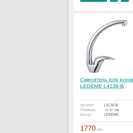
Смеситель для кухн
LEDEME L4138-B
Артикул:
L4138-B
Размеры:
–x–x– см.
Бренд:
LEDEME
1770
руб.