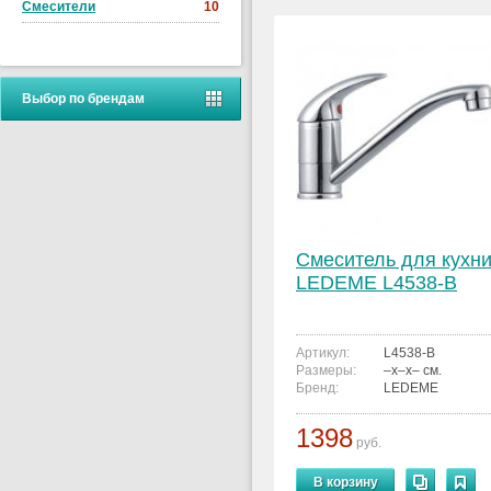
Смесители
10
Выбор по брендам
Смеситель для кухн
LEDEME L4538-B
Артикул:
L4538-B
Размеры:
–x–x– см.
Бренд:
LEDEME
1398
руб.
В корзину