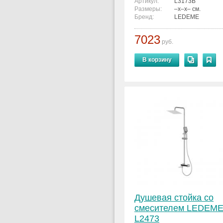
Артикул:
L3173B
Размеры:
–x–x– см.
Бренд:
LEDEME
7023
руб.
В корзину
Душевая стойка со
смесителем LEDEM
L2473