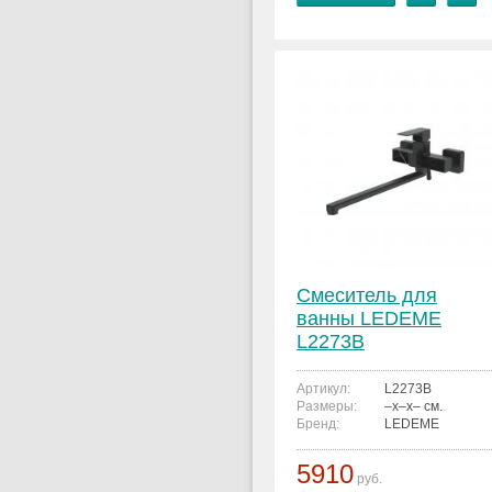
Смеситель для
ванны LEDEME
L2273B
Артикул:
L2273B
Размеры:
–x–x– см.
Бренд:
LEDEME
5910
руб.