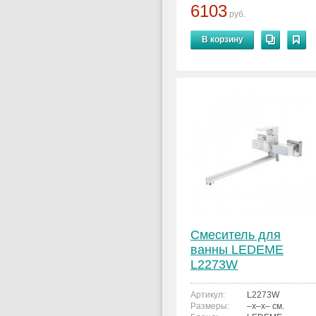
6103
руб.
В корзину
Смеситель для
ванны LEDEME
L2273W
Артикул:
L2273W
Размеры:
–x–x– см.