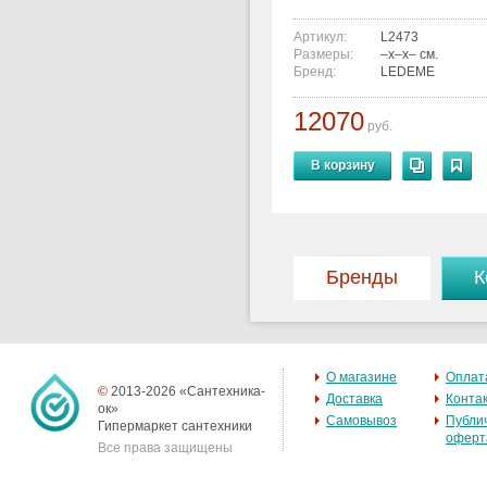
Артикул:
L2473
Размеры:
–x–x– см.
Бренд:
LEDEME
12070
руб.
В корзину
Бренды
К
О магазине
Оплат
©
2013-2026 «Сантехника-
Доставка
Конта
ок»
Самовывоз
Публи
Гипермаркет сантехники
оферт
Все права защищены