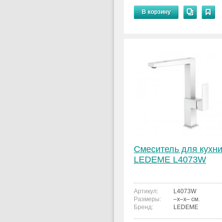
В корзину
Смеситель для кухн
LEDEME L4073W
Артикул:
L4073W
Размеры:
–x–x– см.
Бренд:
LEDEME