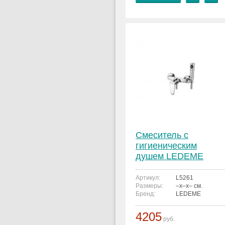
Смеситель с
гигиеническим
душем LEDEME
L5261
Артикул:
L5261
Размеры:
–x–x– см.
Бренд:
LEDEME
4205
руб.