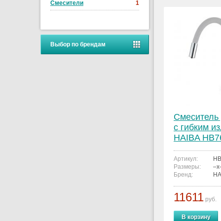
Смесители
1
Выбор по брендам
Смеситель 
с гибким и
HAIBA HB7
Артикул:
HB
Размеры:
–x
Бренд:
HA
11611
руб.
В корзину