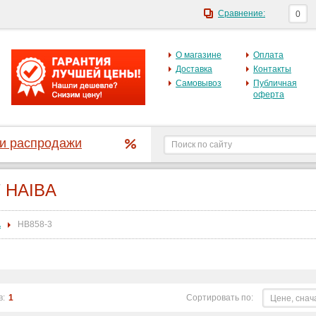
Сравнение:
0
О магазине
Оплата
Доставка
Контакты
Самовывоз
Публичная
оферта
 и распродажи
/
HAIBA
A
HB858-3
в:
1
Сортировать по:
Цене, снач