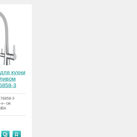
для кухни
зливом
6858-3
76858-3
–x– см.
IBA