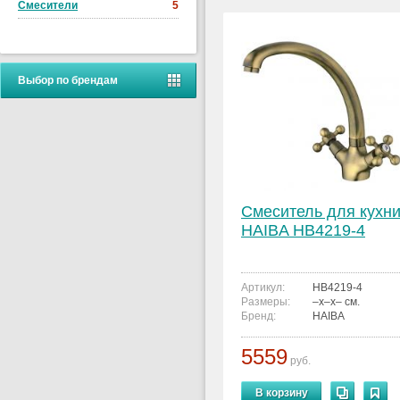
Смесители
5
Выбор по брендам
Смеситель для кухн
HAIBA HB4219-4
Артикул:
HB4219-4
Размеры:
–x–x– см.
Бренд:
HAIBA
5559
руб.
В корзину