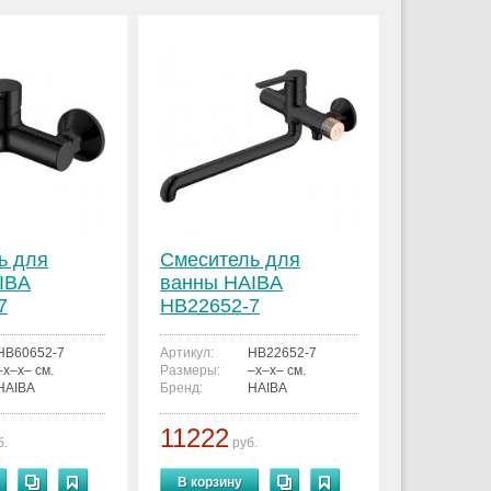
ь для
Смеситель для
IBA
ванны HAIBA
7
HB22652-7
HB60652-7
Артикул:
HB22652-7
–x–x– см.
Размеры:
–x–x– см.
HAIBA
Бренд:
HAIBA
11222
б.
руб.
В корзину