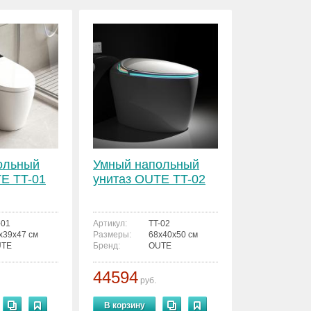
ольный
Умный напольный
E TT-01
унитаз OUTE TT-02
-01
Артикул:
TT-02
x39x47 см
Размеры:
68x40x50 см
UTE
Бренд:
OUTE
44594
руб.
В корзину