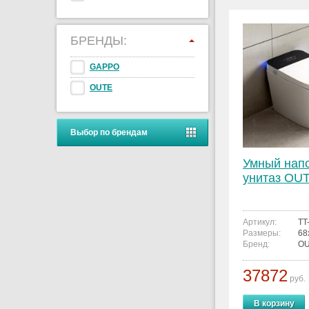
БРЕНДЫ:
GAPPO
OUTE
Выбор по брендам
Умный нап
унитаз OUT
Артикул:
TT
Размеры:
68
Бренд:
O
37872
руб.
В корзину