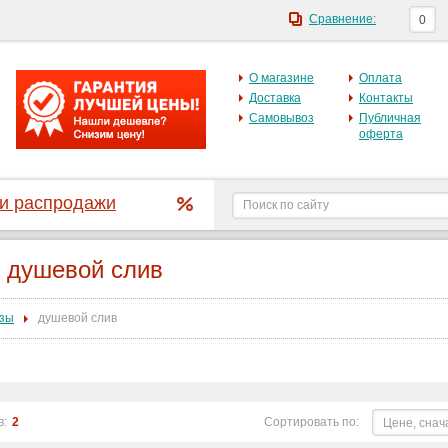
Сравнение:
0
О магазине
Оплата
Доставка
Контакты
Самовывоз
Публичная
оферта
 и распродажи
душевой слив
зы
душевой слив
в:
2
Сортировать по:
Цене, снач