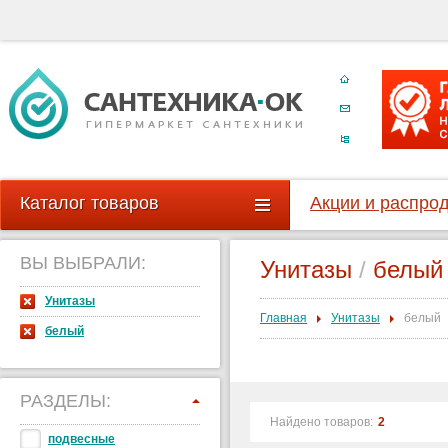
Каталог товаров
Акции и распро
ВЫ ВЫБРАЛИ:
Унитазы
/
белый
Унитазы
Главная
Унитазы
белый
белый
РАЗДЕЛЫ:
Найдено товаров:
2
подвесные