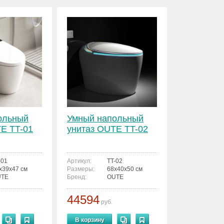
ольный
Умный напольный
E TT-01
унитаз OUTE TT-02
-01
Артикул:
TT-02
x39x47 см
Размеры:
68x40x50 см
UTE
Бренд:
OUTE
44594
руб.
В корзину