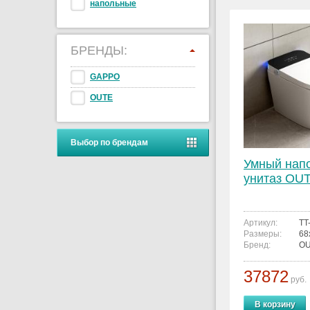
напольные
БРЕНДЫ:
GAPPO
OUTE
Выбор по брендам
Умный нап
унитаз OUT
Артикул:
TT
Размеры:
68
Бренд:
O
37872
руб.
В корзину