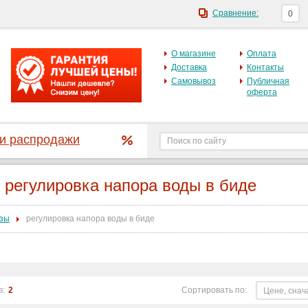
Сравнение:
0
О магазине
Оплата
Доставка
Контакты
Самовывоз
Публичная
оферта
 и распродажи
регулировка напора воды в биде
зы
регулировка напора воды в биде
в:
2
Сортировать по:
Цене, снач