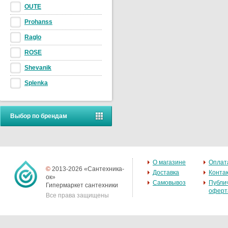
OUTE
Prohanss
Raglo
ROSE
Shevanik
Splenka
Выбор по брендам
О магазине
Оплат
©
2013-2026 «Сантехника-
Доставка
Конта
ок»
Самовывоз
Публи
Гипермаркет сантехники
оферт
Все права защищены