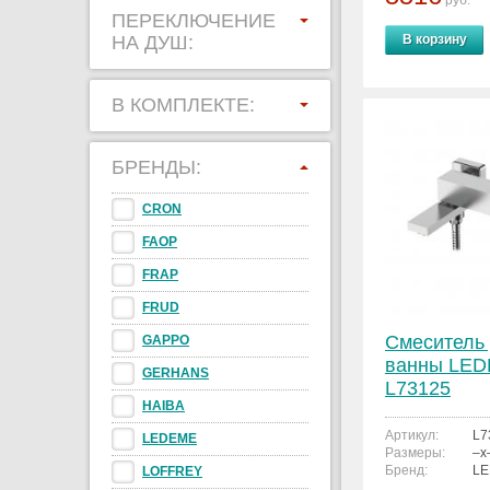
руб.
ПЕРЕКЛЮЧЕНИЕ
НА ДУШ:
В корзину
В КОМПЛЕКТЕ:
БРЕНДЫ:
CRON
FAOP
FRAP
FRUD
Смеситель
GAPPO
ванны LE
GERHANS
L73125
HAIBA
Артикул:
L7
LEDEME
Размеры:
–x
Бренд:
L
LOFFREY