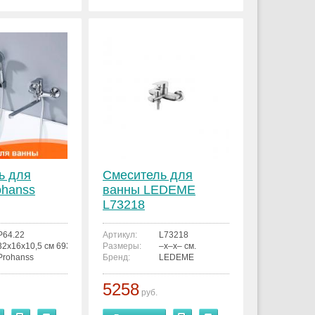
ь для
Смеситель для
ohanss
ванны LEDEME
L73218
P64.22
Артикул:
L73218
32x16x10,5 см 6936763303840
Размеры:
–x–x– см.
Prohanss
Бренд:
LEDEME
5258
руб.