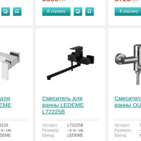
руб.
руб.
В корзину
В корзину
 для
Смеситель для
Смесител
DEME
ванны LEDEME
ванны OU
L72225B
3125
Артикул:
L72225B
Артикул:
–x– см.
Размеры:
–x–x– см.
Размеры:
EDEME
Бренд:
LEDEME
Бренд: