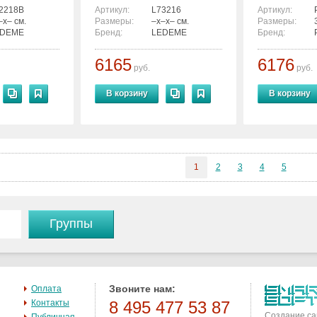
2218B
Артикул:
L73216
Артикул:
–x– см.
Размеры:
–x–x– см.
Размеры:
EDEME
Бренд:
LEDEME
Бренд:
6165
6176
руб.
руб.
В корзину
В корзину
1
2
3
4
5
Группы
Звоните нам:
Оплата
Контакты
8 495 477 53 87
Создание са