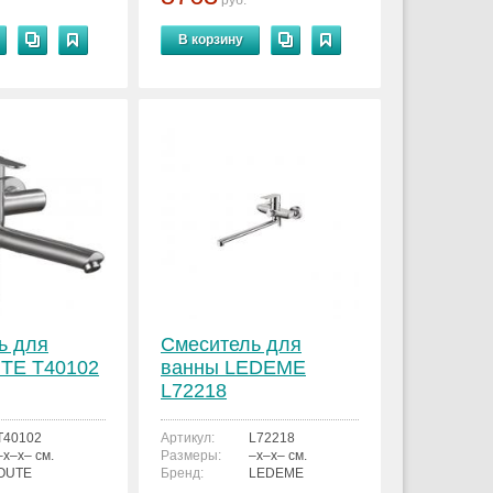
руб.
В корзину
ь для
Смеситель для
TE T40102
ванны LEDEME
L72218
T40102
Артикул:
L72218
–x–x– см.
Размеры:
–x–x– см.
OUTE
Бренд:
LEDEME