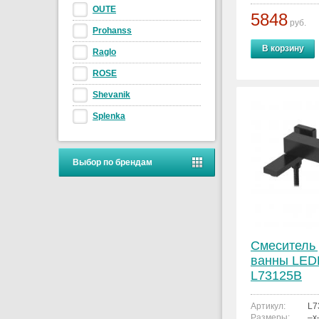
OUTE
5848
руб.
Prohanss
В корзину
Raglo
ROSE
Shevanik
Splenka
Выбор по брендам
Смеситель
ванны LE
L73125B
Артикул:
L7
Размеры:
–x