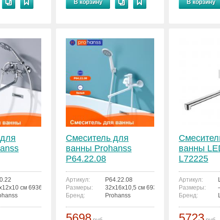
В корзину
В корзину
 для
Смеситель для
Смесител
anss
ванны Prohanss
ванны L
P64.22.08
L72225
0.22
Артикул:
P64.22.08
Артикул:
x12x10 см 6936763303352
Размеры:
32x16x10,5 см 6936763303857
Размеры:
ohanss
Бренд:
Prohanss
Бренд:
5698
5723