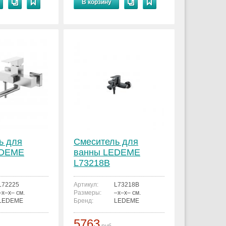
В корзину
ь для
Смеситель для
EDEME
ванны LEDEME
L73218B
L72225
Артикул:
L73218B
–x–x– см.
Размеры:
–x–x– см.
LEDEME
Бренд:
LEDEME
5763