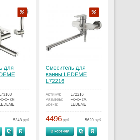
ь для
Смеситель для
EDEME
ванны LEDEME
L72216
L73103
Артикул:
L72216
–x–x– см.
Размеры:
–x–x– см.
LEDEME
Бренд:
LEDEME
4496
5348
руб.
руб.
5620
руб.
В корзину