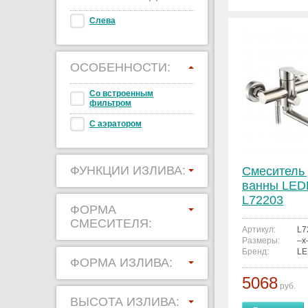
Слева
ОСОБЕННОСТИ:
Со встроенным
фильтром
С аэратором
ФУНКЦИИ ИЗЛИВА:
Смеситель
ванны LE
L72203
ФОРМА
СМЕСИТЕЛЯ:
Артикул:
L7
Размеры:
–x
Бренд:
L
ФОРМА ИЗЛИВА:
5068
руб.
ВЫСОТА ИЗЛИВА: