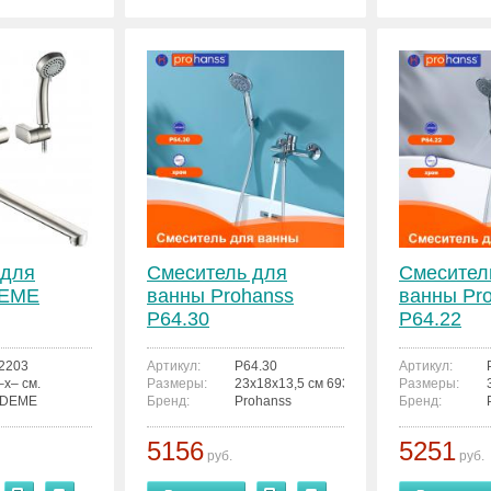
 для
Смеситель для
Смесител
DEME
ванны Prohanss
ванны Pr
P64.30
P64.22
2203
Артикул:
P64.30
Артикул:
–x– см.
Размеры:
23x18x13,5 см 6936763303871
Размеры:
EDEME
Бренд:
Prohanss
Бренд:
5156
5251
руб.
руб.