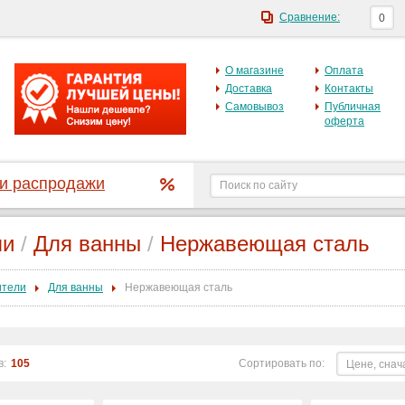
Сравнение:
0
О магазине
Оплата
Доставка
Контакты
Самовывоз
Публичная
оферта
 и распродажи
ли
/
Для ванны
/
Нержавеющая сталь
ители
Для ванны
Нержавеющая сталь
в:
105
Сортировать по:
Цене, снач