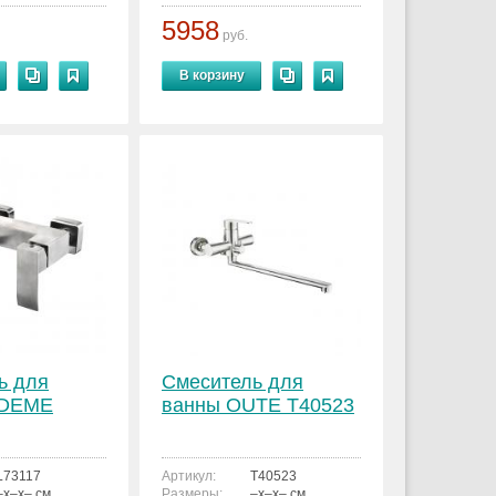
5958
руб.
В корзину
ь для
Смеситель для
EDEME
ванны OUTE T40523
L73117
Артикул:
T40523
–x–x– см.
Размеры:
–x–x– см.