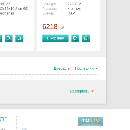
P60.22
Артикул:
F22801-2
32x16x10,5 см 6936763303529
Размеры:
–x–x– см.
Prohanss
Бренд:
FRAP
6218
руб.
В корзину
Вперед
Последняя
Развернуть
йта: