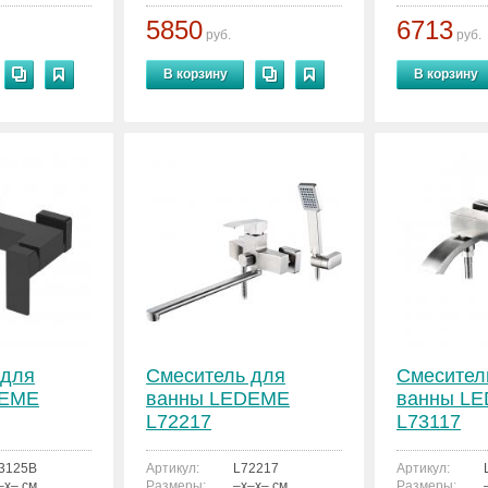
5850
6713
руб.
руб.
В корзину
В корзину
 для
Смеситель для
Смесител
DEME
ванны LEDEME
ванны L
L72217
L73117
3125B
Артикул:
L72217
Артикул:
–x– см.
Размеры:
–x–x– см.
Размеры: