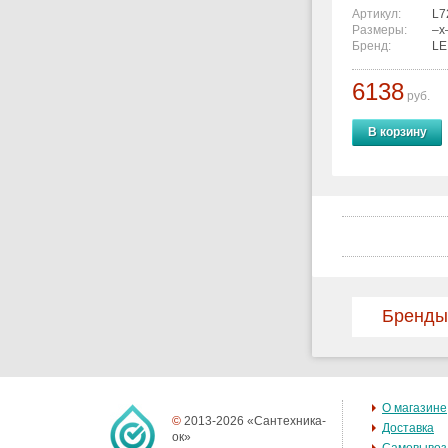
Артикул:
L7
Размеры:
–x
Бренд:
L
6138
руб.
В корзину
Бренды
О магазине
©
2013-2026 «Сантехника-
Доставка
ок»