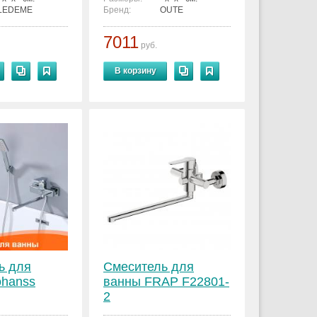
LEDEME
Бренд:
OUTE
7011
руб.
В корзину
ь для
Смеситель для
ohanss
ванны FRAP F22801-
2