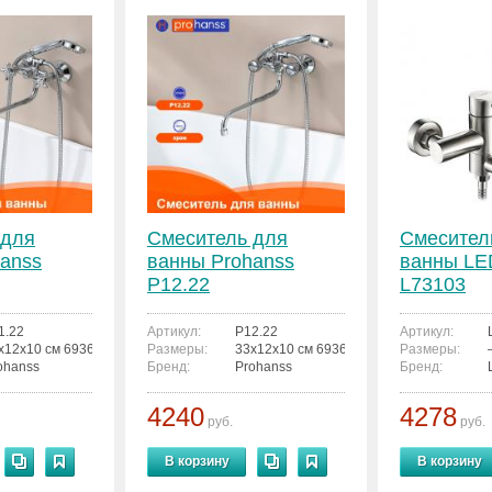
 для
Смеситель для
Смесител
anss
ванны Prohanss
ванны L
P12.22
L73103
1.22
Артикул:
P12.22
Артикул:
x12x10 см 6936763303413
Размеры:
33x12x10 см 6936763303437
Размеры:
ohanss
Бренд:
Prohanss
Бренд:
4240
4278
руб.
руб.
В корзину
В корзину