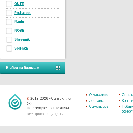
OUTE
Prohanss
Raglo
ROSE
Shevanik
Splenka
Выбор по брендам
О магазине
Оплат
©
2013-2026 «Сантехника-
Доставка
Конта
ок»
Самовывоз
Публи
Гипермаркет сантехники
оферт
Все права защищены