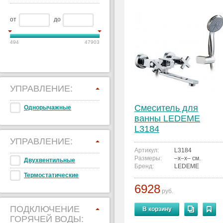
от
до
494
47903
УПРАВЛЕНИЕ:
Смеситель для
Однорычажные
ванны LEDEME
L3184
УПРАВЛЕНИЕ:
Артикул:
L3184
Размеры:
–x–x– см.
Двухвентильные
Бренд:
LEDEME
Термостатические
6928
руб.
ПОДКЛЮЧЕНИЕ
В корзину
ГОРЯЧЕЙ ВОДЫ: