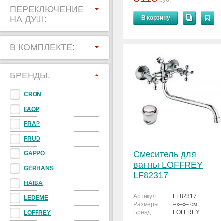
руб.
ПЕРЕКЛЮЧЕНИЕ
НА ДУШ:
В корзину
В КОМПЛЕКТЕ:
БРЕНДЫ:
CRON
FAOP
FRAP
FRUD
Смеситель для
GAPPO
ванны LOFFREY
GERHANS
LF82317
HAIBA
Артикул:
LF82317
LEDEME
Размеры:
–x–x– см.
Бренд:
LOFFREY
LOFFREY