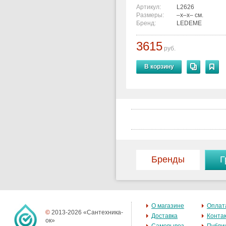
Артикул:
L2626
Размеры:
–x–x– см.
Бренд:
LEDEME
3615
руб.
В корзину
Бренды
Г
О магазине
Оплат
©
2013-2026 «Сантехника-
Доставка
Конта
ок»