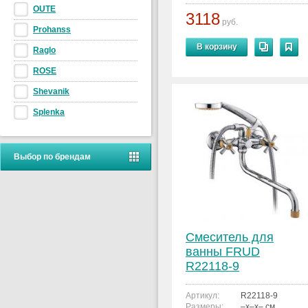
OUTE
3118
руб.
Prohanss
В корзину
Raglo
ROSE
Shevanik
Splenka
Выбор по брендам
Смеситель для
ванны FRUD
R22118-9
Артикул:
R22118-9
Размеры:
–x–x– см.