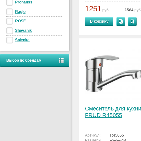
Prohanss
1251
руб.
1564
руб
Raglo
ROSE
В корзину
Shevanik
Splenka
Выбор по брендам
Смеситель для кухн
FRUD R45055
Артикул:
R45055
Размеры:
–x–x– см.