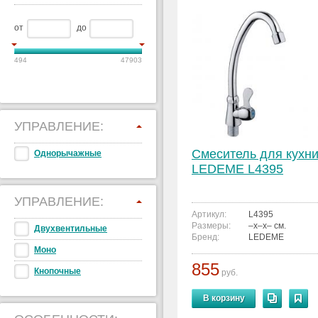
от
до
494
47903
УПРАВЛЕНИЕ:
Смеситель для кухн
Однорычажные
LEDEME L4395
УПРАВЛЕНИЕ:
Артикул:
L4395
Размеры:
–x–x– см.
Двухвентильные
Бренд:
LEDEME
Моно
855
Кнопочные
руб.
В корзину