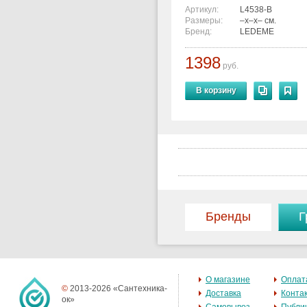
Артикул:
L4538-B
Размеры:
–x–x– см.
Бренд:
LEDEME
1398
руб.
В корзину
Бренды
Г
О магазине
Оплат
©
2013-2026 «Сантехника-
Доставка
Конта
ок»