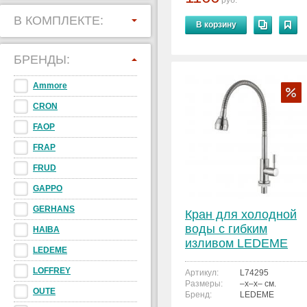
руб.
В КОМПЛЕКТЕ:
В корзину
БРЕНДЫ:
Ammore
CRON
FAOP
FRAP
FRUD
GAPPO
GERHANS
Кран для холодной
воды с гибким
HAIBA
изливом LEDEME
LEDEME
L74295
LOFFREY
Артикул:
L74295
Размеры:
–x–x– см.
OUTE
Бренд:
LEDEME