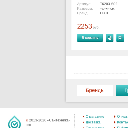
Артикул:
T6203-S02
Размеры:
–x–x– см.
Бренд:
OUTE
2253
руб.
В корзину
Бренды
Г
О магазине
Оплат
©
2013-2026 «Сантехника-
Доставка
Конта
ок»