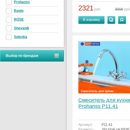
Prohanss
2321
руб.
3316
руб
Raglo
ROSE
В корзину
Shevanik
Splenka
Выбор по брендам
Смеситель для кухн
Prohanss P11.41
Артикул:
P11.41
Размеры:
26x16x6 см 693