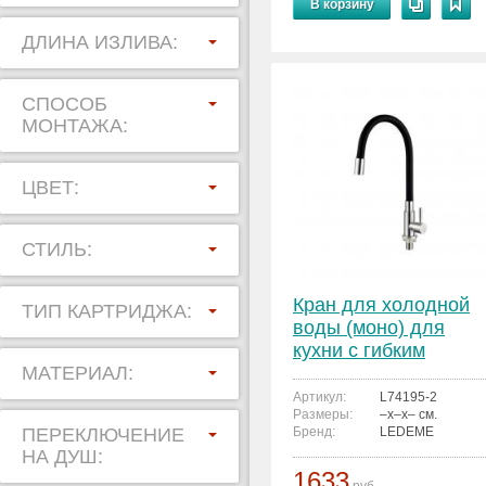
В корзину
ДЛИНА ИЗЛИВА:
СПОСОБ
МОНТАЖА:
ЦВЕТ:
СТИЛЬ:
Кран для холодной
ТИП КАРТРИДЖА:
воды (моно) для
кухни с гибким
МАТЕРИАЛ:
изливом LEDEME
L74195-2
Артикул:
L74195-2
Размеры:
–x–x– см.
ПЕРЕКЛЮЧЕНИЕ
Бренд:
LEDEME
НА ДУШ:
1633