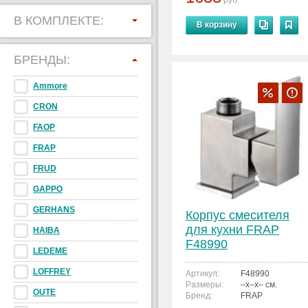
руб.
В КОМПЛЕКТЕ:
В корзину
БРЕНДЫ:
Ammore
CRON
FAOP
FRAP
FRUD
GAPPO
GERHANS
Корпус смесителя
для кухни FRAP
HAIBA
F48990
LEDEME
LOFFREY
Артикул:
F48990
Размеры:
–x–x– см.
OUTE
Бренд:
FRAP