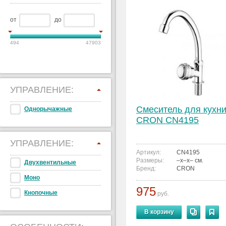
от
до
494
47903
УПРАВЛЕНИЕ:
Смеситель для кухн
Однорычажные
CRON CN4195
УПРАВЛЕНИЕ:
Артикул:
CN4195
Размеры:
–x–x– см.
Двухвентильные
Бренд:
CRON
Моно
975
Кнопочные
руб.
В корзину