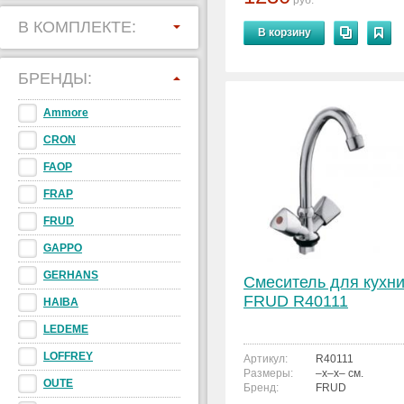
руб.
В КОМПЛЕКТЕ:
В корзину
БРЕНДЫ:
Ammore
CRON
FAOP
FRAP
FRUD
GAPPO
GERHANS
Смеситель для кухн
FRUD R40111
HAIBA
LEDEME
LOFFREY
Артикул:
R40111
Размеры:
–x–x– см.
OUTE
Бренд:
FRUD