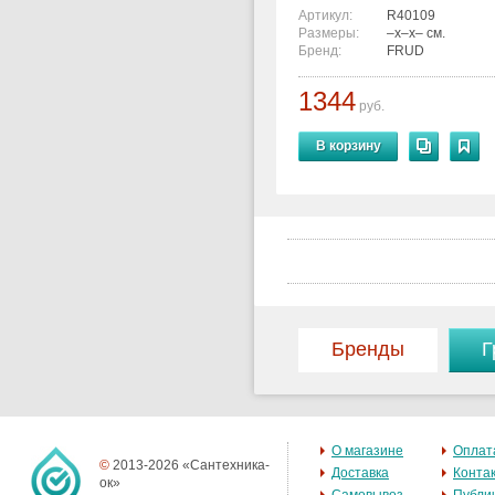
Артикул:
R40109
Размеры:
–x–x– см.
Бренд:
FRUD
1344
руб.
В корзину
Бренды
Г
О магазине
Оплат
©
2013-2026 «Сантехника-
Доставка
Конта
ок»