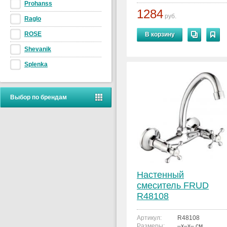
Prohanss
1284
руб.
Raglo
ROSE
В корзину
Shevanik
Splenka
Выбор по брендам
Настенный
смеситель FRUD
R48108
Артикул:
R48108
Размеры:
–x–x– см.