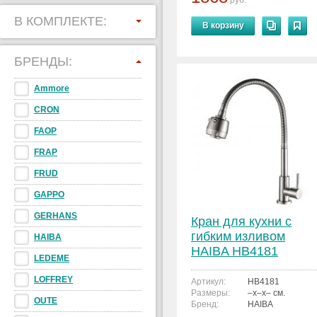
руб.
В КОМПЛЕКТЕ:
В корзину
БРЕНДЫ:
Ammore
CRON
FAOP
FRAP
FRUD
GAPPO
GERHANS
Кран для кухни с
гибким изливом
HAIBA
HAIBA HB4181
LEDEME
LOFFREY
Артикул:
HB4181
Размеры:
–x–x– см.
OUTE
Бренд:
HAIBA