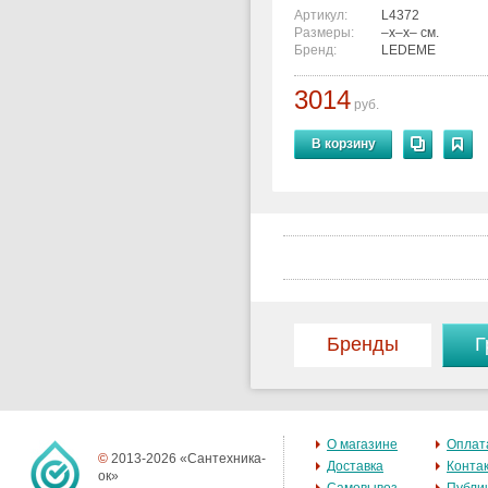
Артикул:
L4372
Размеры:
–x–x– см.
Бренд:
LEDEME
3014
руб.
В корзину
Бренды
Г
О магазине
Оплат
©
2013-2026 «Сантехника-
Доставка
Конта
ок»