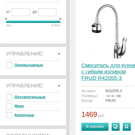
от
до
494
47903
УПРАВЛЕНИЕ:
Смеситель для кухн
Однорычажные
с гибким изливом
FRUD R42055-3
УПРАВЛЕНИЕ:
Артикул:
R42055-3
Размеры:
–x–x– см.
Двухвентильные
Бренд:
FRUD
Моно
1469
Кнопочные
руб.
В корзину