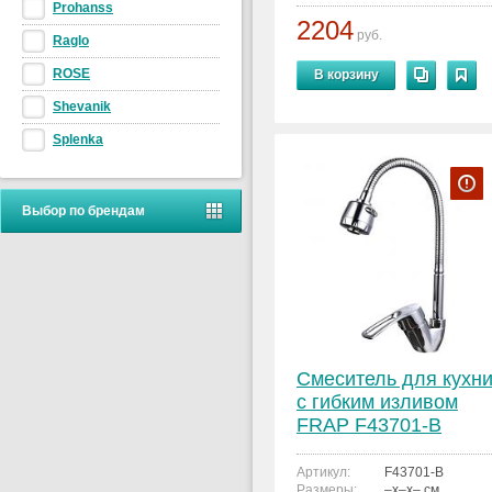
Prohanss
2204
руб.
Raglo
ROSE
В корзину
Shevanik
Splenka
Выбор по брендам
Смеситель для кухн
с гибким изливом
FRAP F43701-B
Артикул:
F43701-B
Размеры:
–x–x– см.