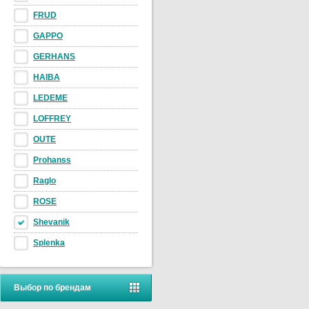
FRUD
GAPPO
GERHANS
HAIBA
LEDEME
LOFFREY
OUTE
Prohanss
Raglo
ROSE
Shevanik
Splenka
Выбор по брендам