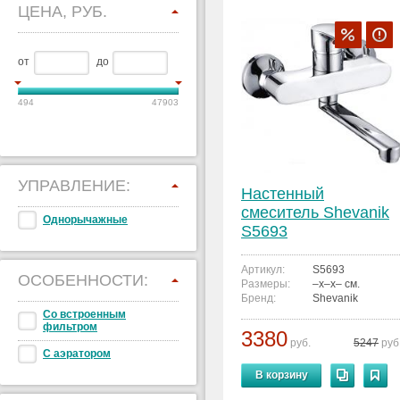
ЦЕНА, РУБ.
от
до
494
47903
УПРАВЛЕНИЕ:
Настенный
смеситель Shevanik
Однорычажные
S5693
Артикул:
S5693
ОСОБЕННОСТИ:
Размеры:
–x–x– см.
Бренд:
Shevanik
Со встроенным
фильтром
3380
руб.
5247
руб
С аэратором
В корзину