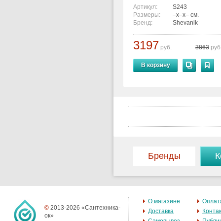
Артикул:
S243
Размеры:
–x–x– см.
Бренд:
Shevanik
3197
руб.
3863
руб
В корзину
Бренды
К
О магазине
Оплат
©
2013-2026 «Сантехника-
Доставка
Конта
ок»