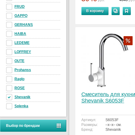
руб.
4545
руб
FRUD
В корзину
GAPPO
GERHANS
HAIBA
LEDEME
LOFFREY
OUTE
Prohanss
Raglo
ROSE
Смеситель для кухн
Shevanik
Shevanik S6053F
Splenka
Артикул:
S6053F
Размеры:
–x–x– см.
Выбор по брендам
Бренд:
Shevanik