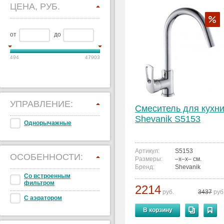
ЦЕНА, РУБ.
от
до
494
47903
УПРАВЛЕНИЕ:
Смеситель для кухн
Shevanik S5153
Однорычажные
Артикул:
S5153
ОСОБЕННОСТИ:
Размеры:
–x–x– см.
Бренд:
Shevanik
Со встроенным
фильтром
2214
руб.
3437
руб
С аэратором
В корзину