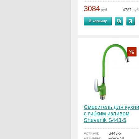
3084
руб.
4787
руб
В корзину
Смеситель для кухн
с гибким изливом
Shevanik S443-5
Артикул:
S443-5
Размеры:
–x–x– см.