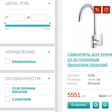
ЦЕНА, РУБ.
от
до
494
47903
УПРАВЛЕНИЕ:
Смеситель для кухн
со встроенным
Однорычажные
фильтром (краном)
под питьевую воду
Shevanik S368
Артикул:
S368
ОСОБЕННОСТИ:
Размеры:
–x–x– см.
Бренд:
Shevanik
Со встроенным
фильтром
5551
руб.
8619
руб
С аэратором
В корзину