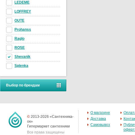
LEDEME
LOFFREY
OUTE
Prohanss
Raglo
ROSE
Shevanik
Splenka
Выбор по брендам
О магазине
Оплат
©
2013-2026 «Сантехника-
Доставка
Конта
ок»
Самовывоз
Публи
Гипермаркет сантехники
оферт
Все права защищены