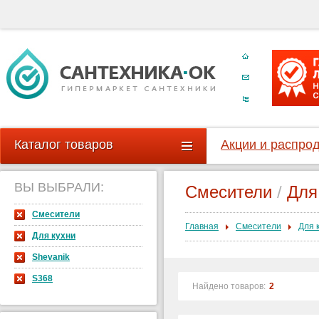
Каталог товаров
Акции и распро
ВЫ ВЫБРАЛИ:
Смесители
/
Для
Смесители
Главная
Смесители
Для 
Для кухни
Shevanik
S368
Найдено товаров:
2