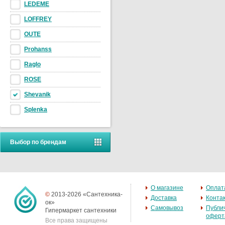
LEDEME
LOFFREY
OUTE
Prohanss
Raglo
ROSE
Shevanik
Splenka
Выбор по брендам
О магазине
Оплат
©
2013-2026 «Сантехника-
Доставка
Конта
ок»
Самовывоз
Публи
Гипермаркет сантехники
оферт
Все права защищены