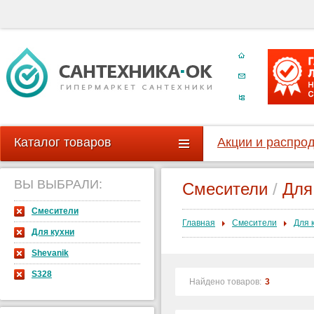
Каталог товаров
Акции и распро
ВЫ ВЫБРАЛИ:
Смесители
/
Для
Смесители
Главная
Смесители
Для 
Для кухни
Shevanik
S328
Найдено товаров:
3