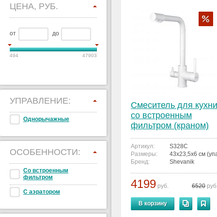
ЦЕНА, РУБ.
от
до
494
47903
УПРАВЛЕНИЕ:
Смеситель для кухн
со встроенным
Однорычажные
фильтром (краном)
под питьевую воду
Shevanik S328C
Артикул:
S328C
ОСОБЕННОСТИ:
Размеры:
43x23,5x6 см (уп
Бренд:
Shevanik
Со встроенным
фильтром
4199
руб.
6520
руб
С аэратором
В корзину