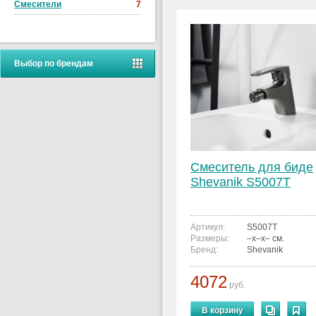
Смесители
7
Выбор по брендам
Смеситель для биде
Shevanik S5007T
Артикул:
S5007T
Размеры:
–x–x– см.
Бренд:
Shevanik
4072
руб.
В корзину