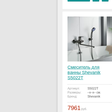
Смеситель для
ванны Shevanik
S5022T
Артикул:
S5022T
Размеры:
–x–x– см.
Бренд:
Shevanik
7961
руб.