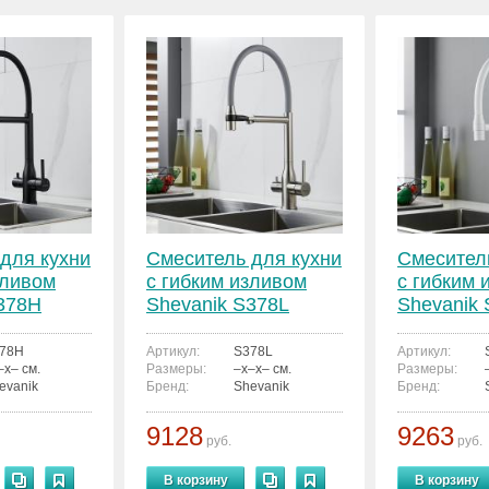
для кухни
Смеситель для кухни
Смесител
зливом
с гибким изливом
с гибким 
378H
Shevanik S378L
Shevanik
78H
Артикул:
S378L
Артикул:
–x– см.
Размеры:
–x–x– см.
Размеры:
evanik
Бренд:
Shevanik
Бренд:
9128
9263
руб.
руб.
В корзину
В корзину