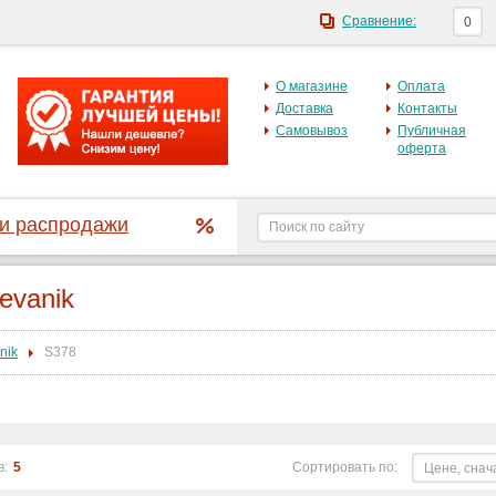
Сравнение:
0
О магазине
Оплата
Доставка
Контакты
Самовывоз
Публичная
оферта
 и распродажи
evanik
nik
S378
в:
5
Сортировать по:
Цене, снач