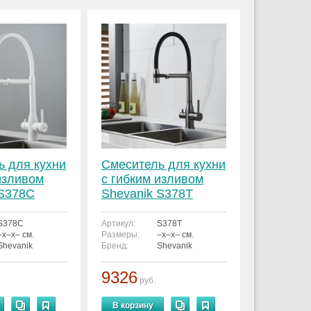
ь для кухни
Смеситель для кухни
изливом
с гибким изливом
 S378C
Shevanik S378T
S378C
Артикул:
S378T
–x–x– см.
Размеры:
–x–x– см.
Shevanik
Бренд:
Shevanik
9326
руб.
В корзину