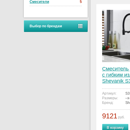
Смесители
5
Выбор по брендам
Смеситель 
с гибким и
Shevanik S
Артикул:
S3
Размеры:
–x
Бренд:
Sh
9121
руб.
В корзину