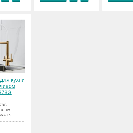
для кухни
зливом
S378G
78G
–x– см.
evanik