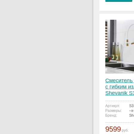
Смеситель 
с гибким и
Shevanik 
Артикул:
S3
Размеры:
–x
Бренд:
Sh
9599
руб.