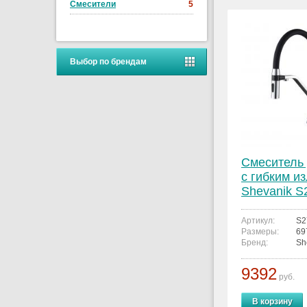
Смесители
5
Выбор по брендам
Смеситель 
с гибким и
Shevanik S
Артикул:
S2
Размеры:
69
Бренд:
Sh
9392
руб.
В корзину