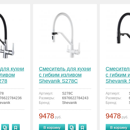
для кухни
Смеситель для кухни
Смесител
зливом
с гибким изливом
с гибким 
278
Shevanik S278C
Shevanik
78
Артикул:
S278C
Артикул:
76622784236
Размеры:
6976622784243
Размеры:
evanik
Бренд:
Shevanik
Бренд:
9478
9478
руб.
руб.
В корзину
В корзину