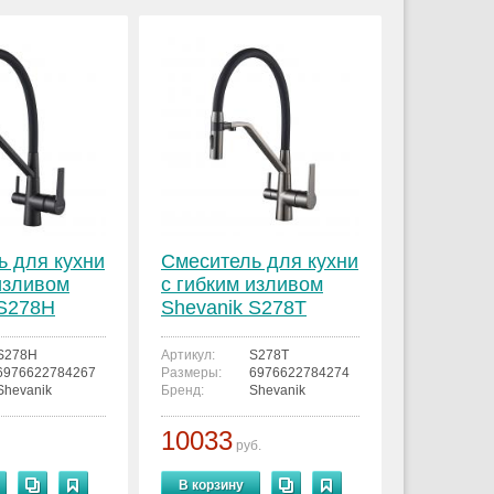
ь для кухни
Смеситель для кухни
изливом
с гибким изливом
 S278H
Shevanik S278T
S278H
Артикул:
S278T
6976622784267
Размеры:
6976622784274
Shevanik
Бренд:
Shevanik
10033
руб.
В корзину