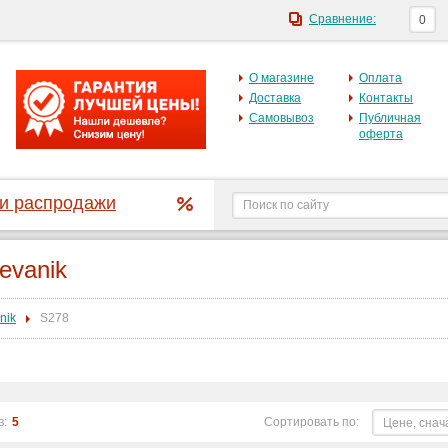
Сравнение:
0
О магазине
Оплата
Доставка
Контакты
Самовывоз
Публичная
оферта
 и распродажи
evanik
nik
S278
в:
5
Сортировать по:
Цене, снач