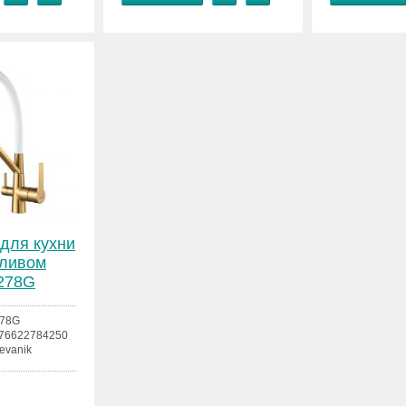
для кухни
зливом
S278G
78G
76622784250
evanik