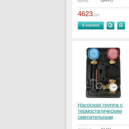
Бренд:
GAPPO
4623
руб.
В корзину
Насосная группа с
термостатическим
смесительным
клапаном без насоса