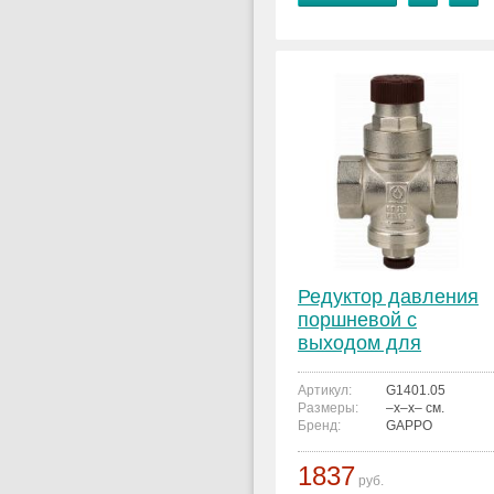
Редуктор давления
поршневой с
выходом для
манометра GAPPO
G1401.05 3/4"
Артикул:
G1401.05
Размеры:
–x–x– см.
Бренд:
GAPPO
1837
руб.