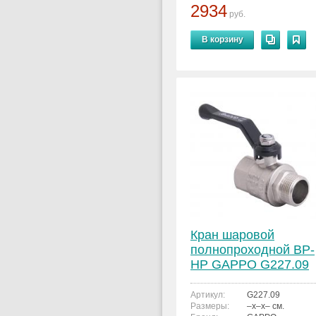
2934
руб.
В корзину
Кран шаровой
полнопроходной ВР-
НР GAPPO G227.09
2"x2"
Артикул:
G227.09
Размеры:
–x–x– см.