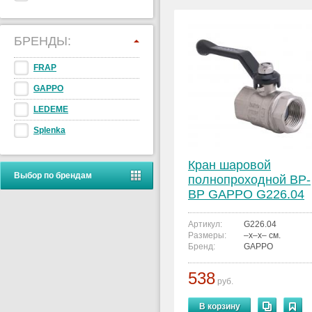
БРЕНДЫ:
FRAP
GAPPO
LEDEME
Splenka
Кран шаровой
Выбор по брендам
полнопроходной ВР-
ВР GAPPO G226.04
1/2"x1/2"
Артикул:
G226.04
Размеры:
–x–x– см.
Бренд:
GAPPO
538
руб.
В корзину