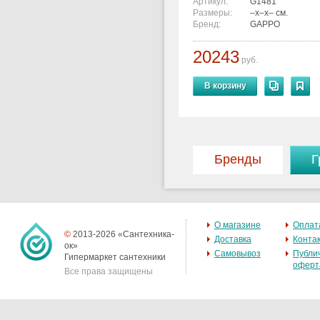
GAPPO G1481 1" 20-
Артикул:
G1481
Размеры:
–x–x– см.
70°С
Бренд:
GAPPO
20243
руб.
В корзину
Бренды
Г
О магазине
Оплат
©
2013-2026 «Сантехника-
Доставка
Конта
ок»
Самовывоз
Публи
Гипермаркет сантехники
оферт
Все права защищены