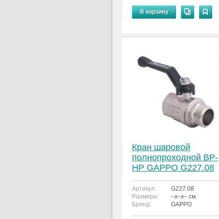
В корзину
Кран шаровой
полнопроходной ВР-
НР GAPPO G227.08
1 1/2"x1 1/2"
Артикул:
G227.08
Размеры:
–x–x– см.
Бренд:
GAPPO