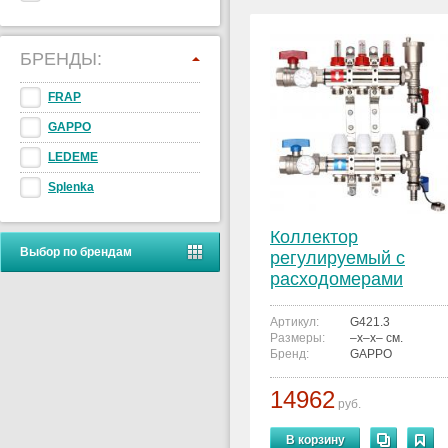
БРЕНДЫ:
FRAP
GAPPO
LEDEME
Splenka
Коллектор
Выбор по брендам
регулируемый с
расходомерами
GAPPO G421.3 3-
вых. x1"x3/4"
Артикул:
G421.3
Размеры:
–x–x– см.
Бренд:
GAPPO
14962
руб.
В корзину