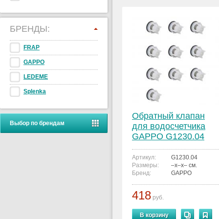
БРЕНДЫ:
FRAP
GAPPO
LEDEME
Splenka
Обратный клапан
Выбор по брендам
для водосчетчика
GAPPO G1230.04
1/2" уп. 10 шт.
Артикул:
G1230.04
Размеры:
–x–x– см.
Бренд:
GAPPO
418
руб.
В корзину