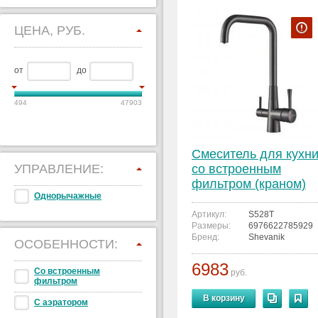
ЦЕНА, РУБ.
от
до
494
47903
Смеситель для кухн
УПРАВЛЕНИЕ:
со встроенным
фильтром (краном)
Однорычажные
под питьевую воду
Shevanik S528T
Артикул:
S528T
Размеры:
6976622785929
Бренд:
Shevanik
ОСОБЕННОСТИ:
6983
Со встроенным
руб.
фильтром
В корзину
С аэратором