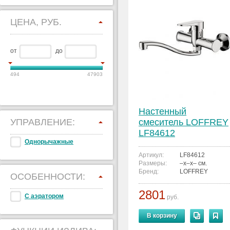
ЦЕНА, РУБ.
от
до
494
47903
Настенный
УПРАВЛЕНИЕ:
смеситель LOFFREY
LF84612
Однорычажные
Артикул:
LF84612
Размеры:
–x–x– см.
Бренд:
LOFFREY
ОСОБЕННОСТИ:
2801
С аэратором
руб.
В корзину