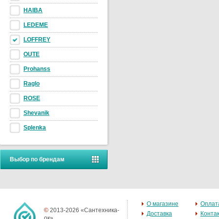
HAIBA
LEDEME
LOFFREY
OUTE
Prohanss
Raglo
ROSE
Shevanik
Splenka
Выбор по брендам
О магазине
Оплат
©
2013-2026 «Сантехника-
Доставка
Конта
ок»