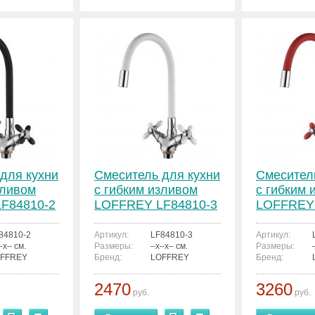
для кухни
Смеситель для кухни
Смесител
зливом
с гибким изливом
с гибким 
F84810-2
LOFFREY LF84810-3
LOFFREY 
84810-2
Артикул:
LF84810-3
Артикул:
–x– см.
Размеры:
–x–x– см.
Размеры:
FFREY
Бренд:
LOFFREY
Бренд:
2470
3260
руб.
руб.