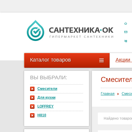
Каталог товаров
Акции
ВЫ ВЫБРАЛИ:
Смесите
Смесители
Главная
Смес
Для кухни
LOFFREY
H810
Найдено товаро