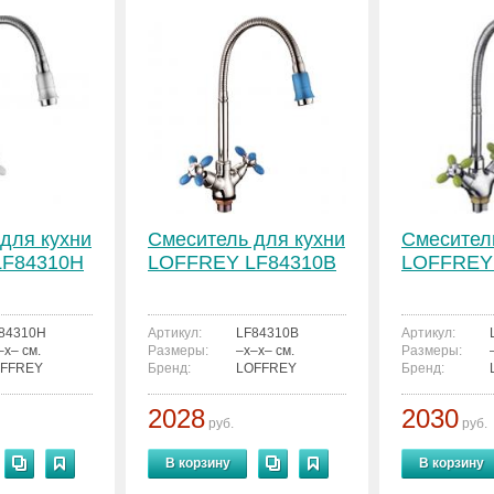
для кухни
Смеситель для кухни
Смесител
LF84310H
LOFFREY LF84310B
LOFFREY
84310H
Артикул:
LF84310B
Артикул:
–x– см.
Размеры:
–x–x– см.
Размеры:
FFREY
Бренд:
LOFFREY
Бренд:
2028
2030
руб.
руб.
В корзину
В корзину