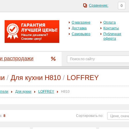
Сравнение:
0
О магазине
Оплата
Доставка
Контакты
Самовывоз
Публичная
оферта
 и распродажи
ли
/
Для кухни H810
/
LOFFREY
ители
Для кухни
LOFFREY
H810
в:
8
Сортировать по:
Цене, снач