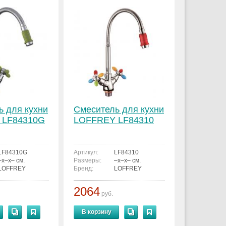
ь для кухни
Смеситель для кухни
 LF84310G
LOFFREY LF84310
LF84310G
Артикул:
LF84310
–x–x– см.
Размеры:
–x–x– см.
LOFFREY
Бренд:
LOFFREY
2064
руб.
В корзину