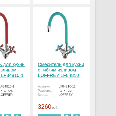
ь для кухни
Смеситель для кухни
изливом
с гибким изливом
LF84810-1
LOFFREY LF84810-
11
LF84810-1
Артикул:
LF84810-11
–x–x– см.
Размеры:
–x–x– см.
LOFFREY
Бренд:
LOFFREY
3260
руб.