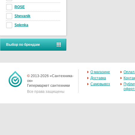
ROSE
Shevanik
Splenka
Выбор по брендам
О магазине
Оплат
©
2013-2026 «Сантехника-
Доставка
Конта
ок»
Самовывоз
Публи
Гипермаркет сантехники
оферт
Все права защищены