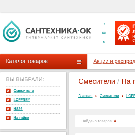
Каталог товаров
Акции и распро
ВЫ ВЫБРАЛИ:
Смесители
/
На 
Смесители
Главная
Смесители
LOF
LOFFREY
H826
На гайке
Найдено товаров:
4