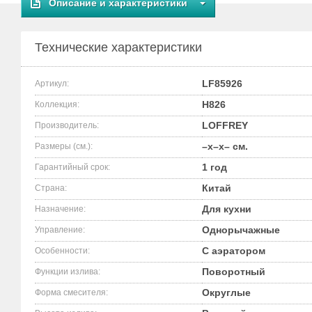
Описание и характеристики
Технические характеристики
LF85926
Артикул:
H826
Коллекция:
LOFFREY
Производитель:
–x–x– см.
Размеры (см.):
1 год
Гарантийный срок:
Китай
Страна:
Для кухни
Назначение:
Однорычажные
Управление:
С аэратором
Особенности:
Поворотный
Функции излива:
Округлые
Форма смесителя: