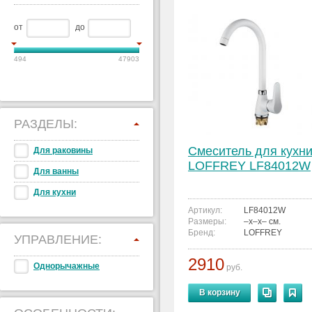
от
до
494
47903
РАЗДЕЛЫ:
Смеситель для кухн
Для раковины
LOFFREY LF84012W
Для ванны
Для кухни
Артикул:
LF84012W
Размеры:
–x–x– см.
Бренд:
LOFFREY
УПРАВЛЕНИЕ:
2910
Однорычажные
руб.
В корзину